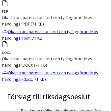
PDF
Ökad transparens i utskott och tydliggörande av
handlingar
PDF
(
71
KB
)
Ökad transparens i utskott och tydliggörande av
handlingar
(
pdf
,
71
KB
)
DOCX
Ökad transparens i utskott och tydliggörande av
handlingar
DOCX
(
71
KB
)
Ökad transparens i utskott och tydliggörande av
handlingar
(
docx
,
71
KB
)
Förslag till riksdagsbeslut
Riksdagen ställer sig bakom det som anförs