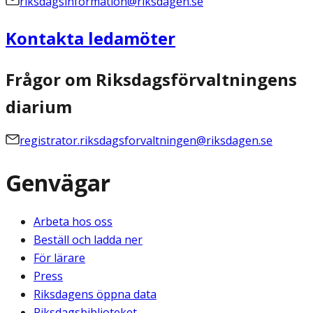
riksdagsinformation@riksdagen.se
Kontakta ledamöter
Frågor om Riksdagsförvaltningens
diarium
registrator.riksdagsforvaltningen@riksdagen.se
Genvägar
Arbeta hos oss
Beställ och ladda ner
För lärare
Press
Riksdagens öppna data
Riksdagsbiblioteket