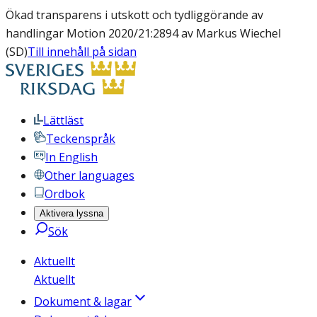
Ökad transparens i utskott och tydliggörande av
handlingar Motion 2020/21:2894 av Markus Wiechel
(SD)
Till innehåll på sidan
Lättläst
Teckenspråk
In English
Other languages
Ordbok
Aktivera lyssna
Sök
Aktuellt
Aktuellt
Dokument & lagar