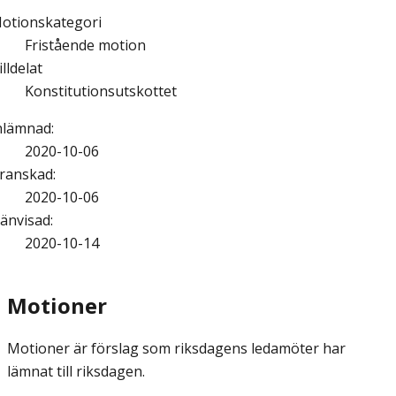
otionskategori
Fristående motion
illdelat
Konstitutionsutskottet
nlämnad
:
2020-10-06
ranskad
:
2020-10-06
änvisad
:
2020-10-14
Motioner
Motioner är förslag som riksdagens ledamöter har
lämnat till riksdagen.