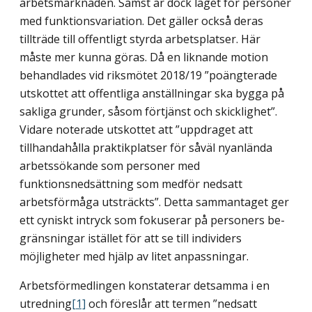
arbetsmarknaden. Sämst är dock läget för personer
med funktionsvariation. Det gäller också deras
tillträde till offentligt styrda arbetsplatser. Här
måste mer kunna göras. Då en liknande motion
behandlades vid riksmötet 2018/19 ”poängterade
utskottet att offent­liga anställningar ska bygga på
sakliga grunder, såsom förtjänst och skicklighet”.
Vidare noterade utskottet att ”uppdraget att
tillhandahålla praktikplatser för såväl nyanlända
arbetssökande som personer med
funktionsnedsättning som medför nedsatt
arbetsförmåga utsträckts”. Detta sammantaget ger
ett cyniskt intryck som fokuserar på personers be­
gränsningar istället för att se till individers
möjligheter med hjälp av litet anpassningar.
Arbetsförmedlingen konstaterar detsamma i en
utredning
[1]
och föreslår att termen ”nedsatt