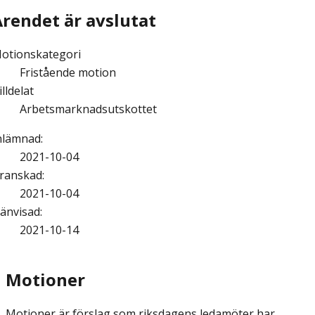
Ärendet är avslutat
otionskategori
Fristående motion
illdelat
Arbetsmarknadsutskottet
nlämnad
:
2021-10-04
ranskad
:
2021-10-04
änvisad
:
2021-10-14
Motioner
Motioner är förslag som riksdagens ledamöter har