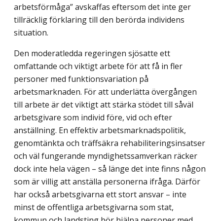
arbetsförmåga” avskaffas eftersom det inte ger
tillräcklig förklaring till den berörda individens
situation.
Den moderatledda regeringen sjösatte ett
omfattande och viktigt arbete för att få in fler
personer med funktionsvariation på
arbetsmarknaden. För att underlätta övergången
till arbete är det viktigt att stärka stödet till såväl
arbetsgivare som individ före, vid och efter
anställning. En effektiv arbetsmarknadspolitik,
genomtänkta och träffsäkra rehabi­literingsinsatser
och väl fungerande myndighetssamverkan räcker
dock inte hela vägen – så länge det inte finns någon
som är villig att anställa personerna ifråga. Därför
har också arbetsgivarna ett stort ansvar – inte
minst de offentliga arbetsgivarna som stat,
kommun och landsting bör hjälpa personer med