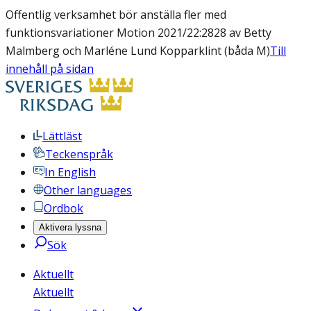
Offentlig verksamhet bör anställa fler med
funktionsvariationer Motion 2021/22:2828 av Betty
Malmberg och Marléne Lund Kopparklint (båda M)
Till
innehåll på sidan
Lättläst
Teckenspråk
In English
Other languages
Ordbok
Aktivera lyssna
Sök
Aktuellt
Aktuellt