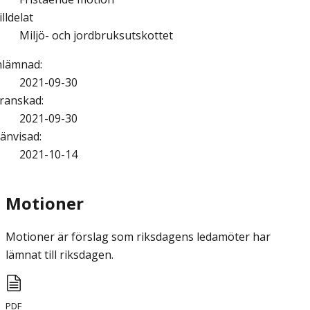
illdelat
Miljö- och jordbruksutskottet
nlämnad
:
2021-09-30
ranskad
:
2021-09-30
änvisad
:
2021-10-14
Motioner
Motioner är förslag som riksdagens ledamöter har
lämnat till riksdagen.
PDF