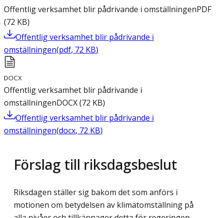
Offentlig verksamhet blir pådrivande i omställningen
PDF
(
72
KB
)
Offentlig verksamhet blir pådrivande i
omställningen
(
pdf
,
72
KB
)
DOCX
Offentlig verksamhet blir pådrivande i
omställningen
DOCX
(
72
KB
)
Offentlig verksamhet blir pådrivande i
omställningen
(
docx
,
72
KB
)
Förslag till riksdagsbeslut
Riksdagen ställer sig bakom det som anförs i
motionen om betydelsen av klimatomställning på
alla nivåer och tillkännager detta för regeringen.