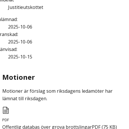
Justitieutskottet
nlämnad
:
2025-10-06
ranskad
:
2025-10-06
änvisad
:
2025-10-15
Motioner
Motioner är förslag som riksdagens ledamöter har
lämnat till riksdagen.
PDF
Offentlig databas över grova brottslingar
PDF
(
75
KB
)