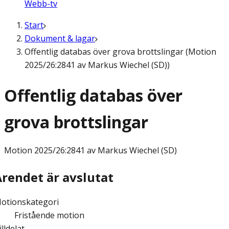
Webb-tv
Start
Dokument & lagar
Offentlig databas över grova brottslingar (Motion
2025/26:2841 av Markus Wiechel (SD))
Offentlig databas över
grova brottslingar
Motion
2025/26:2841 av Markus Wiechel (SD)
Ärendet är avslutat
otionskategori
Fristående motion
illdelat