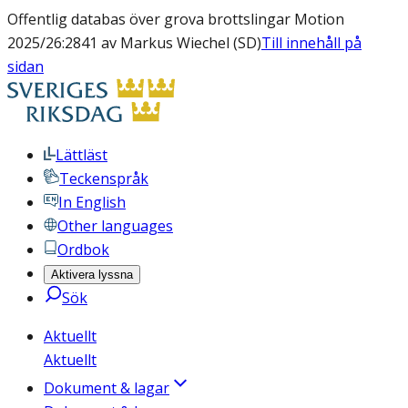
Offentlig databas över grova brottslingar Motion
2025/26:2841 av Markus Wiechel (SD)
Till innehåll på
sidan
Lättläst
Teckenspråk
In English
Other languages
Ordbok
Aktivera lyssna
Sök
Aktuellt
Aktuellt
Dokument & lagar