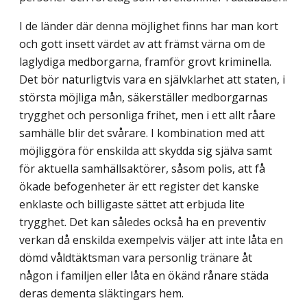
I de länder där denna möjlighet finns har man kort
och gott insett värdet av att främst värna om de
laglydiga medborgarna, framför grovt kriminella.
Det bör naturligt­vis vara en självklarhet att staten, i
största möjliga mån, säkerställer medborgarnas
trygghet och personliga frihet, men i ett allt råare
samhälle blir det svårare. I kombination med att
möjliggöra för enskilda att skydda sig själva samt
för aktuella samhällsaktörer, såsom polis, att få
ökade befogenheter är ett register det kanske
enklaste och billigaste sättet att erbjuda lite
trygghet. Det kan således också ha en preventiv
verkan då enskilda exempel­vis väljer att inte låta en
dömd våldtäktsman vara personlig tränare åt
någon i familjen eller låta en ökänd rånare städa
deras dementa släktingars hem.