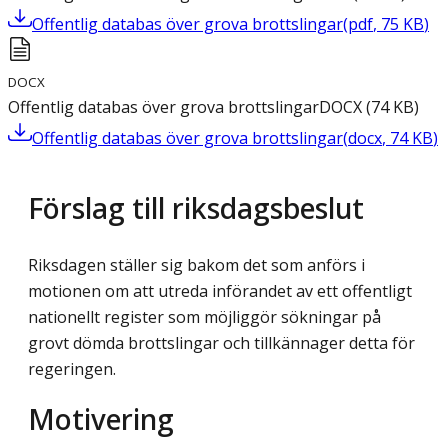
Offentlig databas över grova brottslingar
(
pdf
,
75
KB
)
DOCX
Offentlig databas över grova brottslingar
DOCX
(
74
KB
)
Offentlig databas över grova brottslingar
(
docx
,
74
KB
)
Förslag till riksdagsbeslut
Riksdagen ställer sig bakom det som anförs i
motionen om att utreda införandet av ett offentligt
nationellt register som möjliggör sökningar på
grovt dömda brottslingar och tillkännager detta för
regeringen.
Motivering