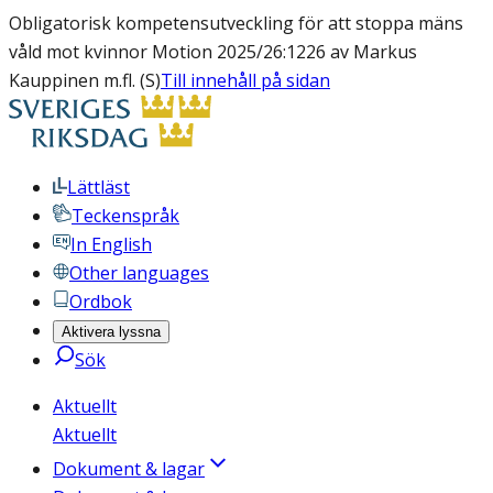
Obligatorisk kompetensutveckling för att stoppa mäns
våld mot kvinnor Motion 2025/26:1226 av Markus
Kauppinen m.fl. (S)
Till innehåll på sidan
Lättläst
Teckenspråk
In English
Other languages
Ordbok
Aktivera lyssna
Sök
Aktuellt
Aktuellt
Dokument & lagar