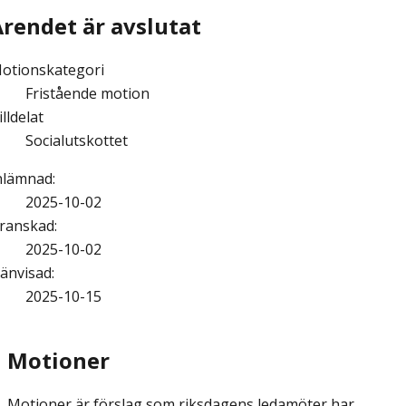
Ärendet är avslutat
otionskategori
Fristående motion
illdelat
Socialutskottet
nlämnad
:
2025-10-02
ranskad
:
2025-10-02
änvisad
:
2025-10-15
Motioner
Motioner är förslag som riksdagens ledamöter har