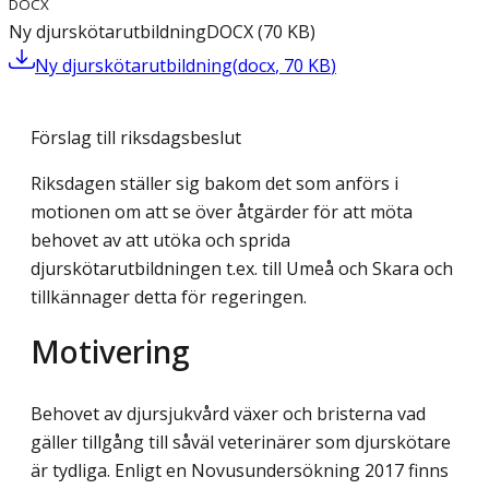
DOCX
Ny djurskötarutbildning
DOCX
(
70
KB
)
Ny djurskötarutbildning
(
docx
,
70
KB
)
Förslag till riksdagsbeslut
Riksdagen ställer sig bakom det som anförs i
motionen om att se över åtgärder för att möta
behovet av att utöka och sprida
djurskötarutbildningen t.ex. till Umeå och Skara och
tillkännager detta för regeringen.
Motivering
Behovet av djursjukvård växer och bristerna vad
gäller tillgång till såväl veterinärer som djurskötare
är tydliga. Enligt en Novusundersökning 2017 finns