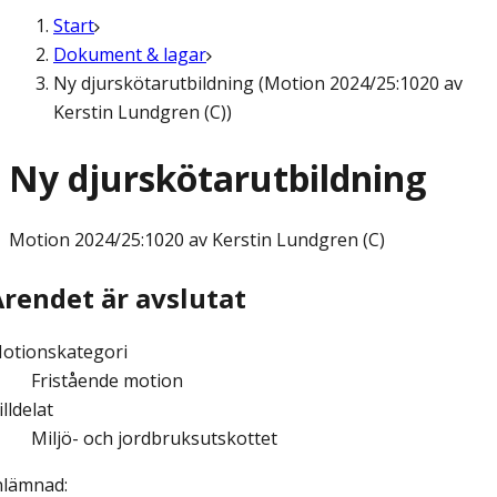
Start
Dokument & lagar
Ny djurskötarutbildning (Motion 2024/25:1020 av
Kerstin Lundgren (C))
Ny djurskötarutbildning
Motion
2024/25:1020 av Kerstin Lundgren (C)
Ärendet är avslutat
otionskategori
Fristående motion
illdelat
Miljö- och jordbruksutskottet
nlämnad
: