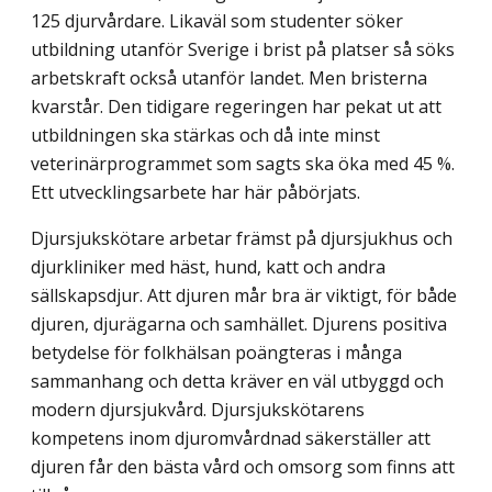
125 djur­vårdare. Likaväl som studenter söker
utbildning utanför Sverige i brist på platser så söks
arbetskraft också utanför landet. Men bristerna
kvarstår. Den tidigare regeringen har pekat ut att
utbildningen ska stärkas och då inte minst
veterinärprogrammet som sagts ska öka med 45 %.
Ett utvecklingsarbete har här påbörjats.
Djursjukskötare arbetar främst på djursjukhus och
djurkliniker med häst, hund, katt och andra
sällskapsdjur. Att djuren mår bra är viktigt, för både
djuren, djurägarna och samhället. Djurens positiva
betydelse för folkhälsan poängteras i många
sammanhang och detta kräver en väl utbyggd och
modern djursjukvård. Djursjukskötarens
kompetens inom djuromvårdnad säkerställer att
djuren får den bästa vård och omsorg som finns att