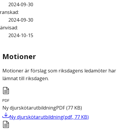
2024-09-30
ranskad
:
2024-09-30
änvisad
:
2024-10-15
Motioner
Motioner är förslag som riksdagens ledamöter har
lämnat till riksdagen.
PDF
Ny djurskötarutbildning
PDF
(
77
KB
)
Ny djurskötarutbildning
(
pdf
,
77
KB
)