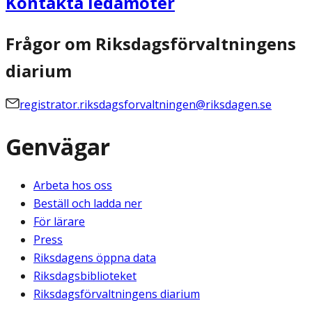
Kontakta ledamöter
Frågor om Riksdagsförvaltningens
diarium
registrator.riksdagsforvaltningen@riksdagen.se
Genvägar
Arbeta hos oss
Beställ och ladda ner
För lärare
Press
Riksdagens öppna data
Riksdagsbiblioteket
Riksdagsförvaltningens diarium