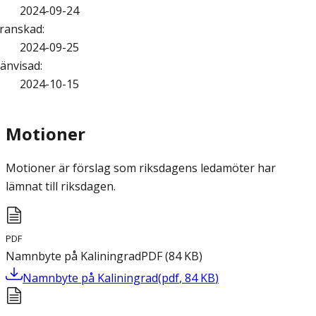
2024-09-24
ranskad
:
2024-09-25
änvisad
:
2024-10-15
Motioner
Motioner är förslag som riksdagens ledamöter har
lämnat till riksdagen.
PDF
Namnbyte på Kaliningrad
PDF
(
84
KB
)
Namnbyte på Kaliningrad
(
pdf
,
84
KB
)