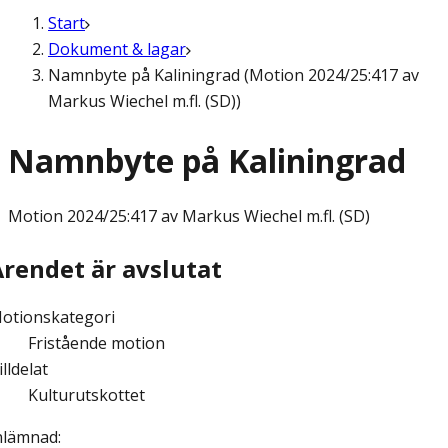
Start
Dokument & lagar
Namnbyte på Kaliningrad (Motion 2024/25:417 av
Markus Wiechel m.fl. (SD))
Namnbyte på Kaliningrad
Motion
2024/25:417 av Markus Wiechel m.fl. (SD)
Ärendet är avslutat
otionskategori
Fristående motion
illdelat
Kulturutskottet
nlämnad
: