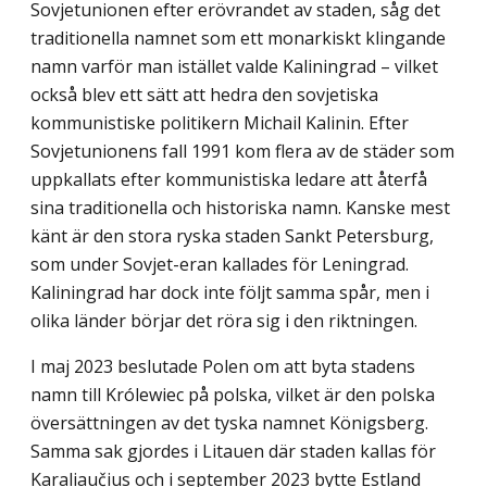
Sovjetunionen efter erövrandet av staden, såg det
traditionella namnet som ett monarkiskt klingande
namn varför man istället valde Kaliningrad – vilket
också blev ett sätt att hedra den sovjetiska
kommunistiske politikern Michail Kalinin. Efter
Sovjetunionens fall 1991 kom flera av de städer som
uppkallats efter kommunistiska ledare att återfå
sina traditionella och historiska namn. Kanske mest
känt är den stora ryska staden Sankt Petersburg,
som under Sovjet-eran kallades för Leningrad.
Kaliningrad har dock inte följt samma spår, men i
olika länder börjar det röra sig i den riktningen.
I maj 2023 beslutade Polen om att byta stadens
namn till Królewiec på polska, vilket är den polska
översättningen av det tyska namnet Königsberg.
Samma sak gjordes i Litauen där staden kallas för
Karaliaučius och i september 2023 bytte Estland