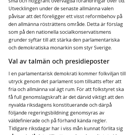
små och noggrant övervägda förändringar över tid.
Utvecklingen under de senaste allmänna valen
påvisar att det föreligger ett visst reformbehov på
den allmänna rösträttens område. Detta är förslag
som på den nationella socialkonservatismens
grunder syftar till att stärka den parlamentariska
och demokratiska monarkin som styr Sverige.
Val av talmän och presidieposter
I en parlamentarisk demokrati kommer folkviljan till
utryck genom det parlament som tillsatts efter att
fria och allmänna val ägt rum. För att folkstyret ska
få full genomslagskraft är det därvid viktigt att den
nyvalda riksdagens konstituerande och därpå
följande regeringsbildning genomsyras av
väldefinierade och på förhand kända regler.
Tidigare riksdagar har i viss mån kunnat förlita sig