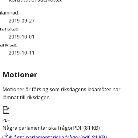
nlämnad
:
2019-09-27
ranskad
:
2019-10-01
änvisad
:
2019-10-11
Motioner
Motioner är förslag som riksdagens ledamöter har
lämnat till riksdagen.
PDF
Några parlamentariska frågor
PDF
(
81
KB
)
Några parlamentariska frågor
(
pdf
,
81
KB
)