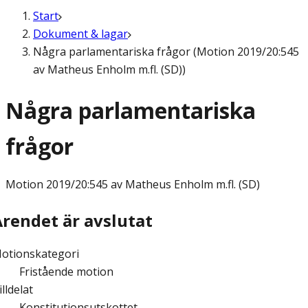
Start
Dokument & lagar
Några parlamentariska frågor (Motion 2019/20:545
av Matheus Enholm m.fl. (SD))
Några parlamentariska
frågor
Motion
2019/20:545 av Matheus Enholm m.fl. (SD)
Ärendet är avslutat
otionskategori
Fristående motion
illdelat
Konstitutionsutskottet