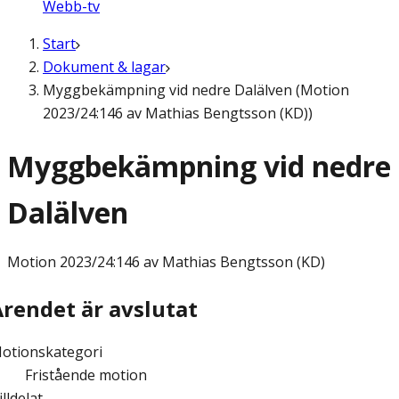
Webb-tv
Start
Dokument & lagar
Myggbekämpning vid nedre Dalälven (Motion
2023/24:146 av Mathias Bengtsson (KD))
Myggbekämpning vid nedre
Dalälven
Motion
2023/24:146 av Mathias Bengtsson (KD)
Ärendet är avslutat
otionskategori
Fristående motion
illdelat