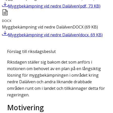
Myggbekämpning vid nedre Dalälven
(
pdf
,
73
KB
)
DOCX
Myggbekämpning vid nedre Dalälven
DOCX
(
69
KB
)
Myggbekämpning vid nedre Dalälven
(
docx
,
69
KB
)
Förslag till riksdagsbeslut
Riksdagen ställer sig bakom det som anförs i
motionen om behovet av en plan på en långsiktig
lösning för myggbekämpningen i området kring
nedre Dalälven och andra liknande drabbade
områden runt om i landet och tillkännager detta för
regeringen.
Motivering