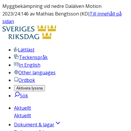
Myggbekämpning vid nedre Dalälven Motion
2023/24:146 av Mathias Bengtsson (KD)
Till innehåll på
sidan
Lättläst
Teckenspråk
In English
Other languages
Ordbok
Aktivera lyssna
Sök
Aktuellt
Aktuellt
Dokument & lagar