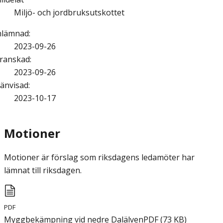
Miljö- och jordbruksutskottet
nlämnad
:
2023-09-26
ranskad
:
2023-09-26
änvisad
:
2023-10-17
Motioner
Motioner är förslag som riksdagens ledamöter har
lämnat till riksdagen.
PDF
Myggbekämpning vid nedre Dalälven
PDF
(
73
KB
)