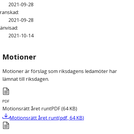
2021-09-28
ranskad
:
2021-09-28
änvisad
:
2021-10-14
Motioner
Motioner är förslag som riksdagens ledamöter har
lämnat till riksdagen.
PDF
Motionsrätt året runt
PDF
(
64
KB
)
Motionsrätt året runt
(
pdf
,
64
KB
)