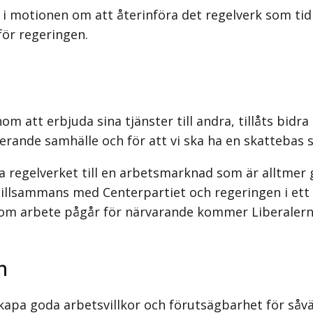
i motionen om att återinföra det regelverk som tidi
för regeringen.
m att erbjuda sina tjänster till andra, tillåts bidra
ngerande samhälle och för att vi ska ha en skatteba
 regelverket till en arbetsmarknad som är alltmer g
 tillsammans med Centerpartiet och regeringen i ett a
tersom arbete pågår för närvarande kommer Liberalern
n
apa goda arbetsvillkor och förutsägbarhet för såvä