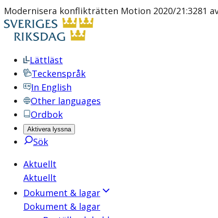
Modernisera konflikträtten Motion 2020/21:3281 av G
Lättläst
Teckenspråk
In English
Other languages
Ordbok
Aktivera lyssna
Sök
Aktuellt
Aktuellt
Dokument & lagar
Dokument & lagar