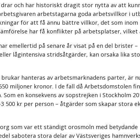
 drar och har historiskt dragit stor nytta av att ku
arbetsgivaren arbetstagarna goda arbetsvillkor i u
kningar för att få ännu bättre villkor, det som inom 
jämförelse har få konflikter på arbetsplatser, vilket
r emellertid på senare år visat på en del brister
– 
ller lågintensiva stridsåtgärder, kan orsaka lika s
rukar hanteras av arbetsmark­nadens parter, är nu e
50 miljoner kronor. I de fall då Arbetsdomstolen fin
åga. Som en konsekvens av sopstrejken i Stockholm 2
3 500 kr per person – åtgärder som skapar stora ek
borg som var ett ständigt orosmoln med betydande
el sabotera stora delar av Västsveriges hamnverk­