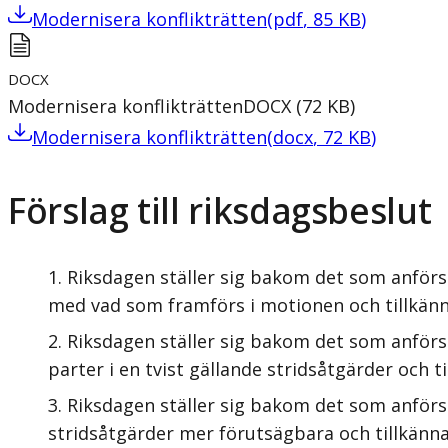
Modernisera konflikträtten
(
pdf
,
85
KB
)
DOCX
Modernisera konflikträtten
DOCX
(
72
KB
)
Modernisera konflikträtten
(
docx
,
72
KB
)
Förslag till riksdagsbeslut
Riksdagen ställer sig bakom det som anförs 
med vad som framförs i motionen och tillkänn
Riksdagen ställer sig bakom det som anförs
parter i en tvist gällande stridsåtgärder och t
Riksdagen ställer sig bakom det som anförs 
stridsåtgärder mer förutsägbara och tillkänna