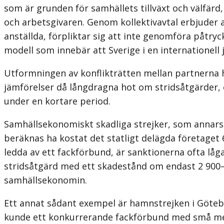
som är grunden för samhällets tillväxt och välfärd,
och arbetsgivaren. Genom kollektivavtal erbjuder 
anställda, förpliktar sig att inte genomföra påtryc
modell som innebär att Sverige i en internationell 
Utformningen av konflikträtten mellan partnerna ha
jämförelser då långdragna hot om stridsåtgärder, e
under en kortare period.
Samhällsekonomiskt skadliga strejker, som annars b
beräknas ha kostat det statligt delägda företaget 6
ledda av ett fackförbund, är sank­tionerna ofta l
stridsåtgärd med ett skadestånd om endast 2 900–
samhällsekonomin.
Ett annat sådant exempel är hamnstrejken i Göte
kunde ett konkur­rerande fackförbund med små med