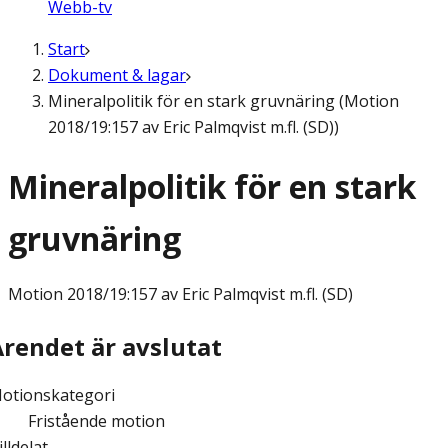
Webb-tv
Start
Dokument & lagar
Mineralpolitik för en stark gruvnäring (Motion
2018/19:157 av Eric Palmqvist m.fl. (SD))
Mineralpolitik för en stark
gruvnäring
Motion
2018/19:157 av Eric Palmqvist m.fl. (SD)
Ärendet är avslutat
otionskategori
Fristående motion
illdelat