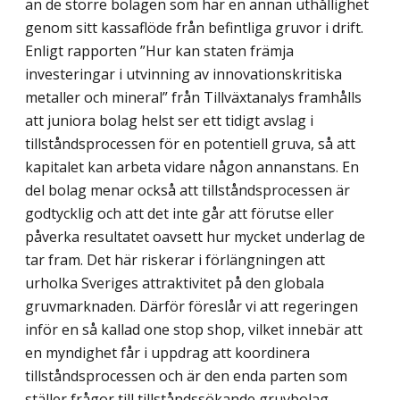
än de större bolagen som har en annan uthållighet
genom sitt kassaflöde från befintliga gruvor i drift.
Enligt rapporten ”Hur kan staten främja
investeringar i utvinning av innovationskritiska
metaller och mineral” från Tillväxtanalys framhålls
att juniora bolag helst ser ett tidigt avslag i
tillståndsprocessen för en potentiell gruva, så att
kapitalet kan arbeta vidare någon annanstans. En
del bolag menar också att tillståndsprocessen är
godtycklig och att det inte går att förutse eller
påverka resultatet oavsett hur mycket underlag de
tar fram. Det här riskerar i förlängningen att
urholka Sveriges attraktivitet på den globala
gruvmarknaden. Därför föreslår vi att regeringen
inför en så kallad one stop shop, vilket innebär att
en myndighet får i uppdrag att koordinera
tillståndsprocessen och är den enda parten som
ställer frågor till tillståndssökande gruvbolag.