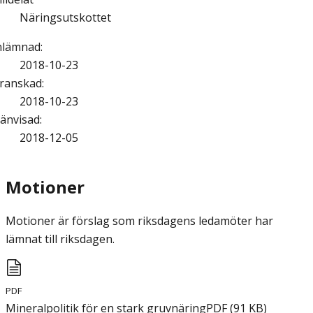
Näringsutskottet
nlämnad
:
2018-10-23
ranskad
:
2018-10-23
änvisad
:
2018-12-05
Motioner
Motioner är förslag som riksdagens ledamöter har
lämnat till riksdagen.
PDF
Mineralpolitik för en stark gruvnäring
PDF
(
91
KB
)