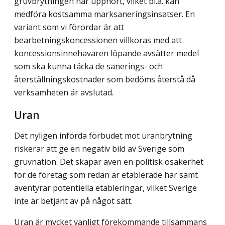
gruvbrytningen har upphört, vilket bl.a. kan
medföra kostsamma marksaneringsinsatser. En
variant som vi förordar är att
bearbetningskoncessionen villkoras med att
koncessionsinnehavaren löpande avsätter medel
som ska kunna täcka de sanerings- och
återställningskostnader som bedöms återstå då
verksamheten är avslutad.
Uran
Det nyligen införda förbudet mot uranbrytning
riskerar att ge en negativ bild av Sverige som
gruvnation. Det skapar även en politisk osäkerhet
för de företag som redan är etablerade här samt
äventyrar potentiella etableringar, vilket Sverige
inte är betjänt av på något sätt.
Uran är mycket vanligt förekommande tillsammans