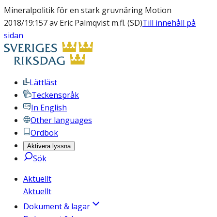
Mineralpolitik för en stark gruvnäring Motion
2018/19:157 av Eric Palmqvist m.fl. (SD)
Till innehåll på
sidan
Lättläst
Teckenspråk
In English
Other languages
Ordbok
Aktivera lyssna
Sök
Aktuellt
Aktuellt
Dokument & lagar