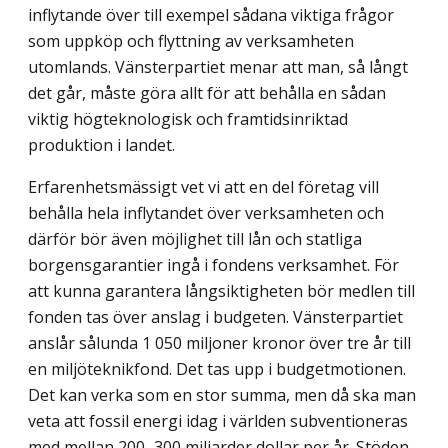
inflytande över till exempel sådana viktiga frågor
som uppköp och flyttning av verksamheten
utomlands. Vänsterpartiet menar att man, så långt
det går, måste göra allt för att behålla en sådan
viktig högteknologisk och framtidsinriktad
produktion i landet.
Erfarenhetsmässigt vet vi att en del företag vill
behålla hela inflytandet över verksamheten och
därför bör även möjlighet till lån och statliga
borgensgarantier ingå i fondens verksamhet. För
att kunna garantera långsiktigheten bör medlen till
fonden tas över anslag i budgeten. Vänsterpartiet
anslår sålunda 1 050 miljoner kronor över tre år till
en miljöteknikfond. Det tas upp i budgetmotionen.
Det kan verka som en stor summa, men då ska man
veta att fossil energi idag i världen subventioneras
med mellan 200–300 miljarder dollar per år. Stöden