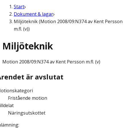
Start
Dokument & lagar
Miljöteknik (Motion 2008/09:N374 av Kent Persson
m.fl. (v))
Miljöteknik
Motion
2008/09:N374 av Kent Persson m.fl. (v)
Ärendet är avslutat
otionskategori
Fristående motion
illdelat
Näringsutskottet
nlämning
: