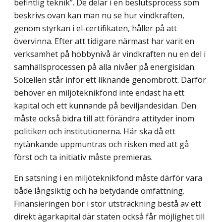
befintlig teknik”. De delar i en beslutsprocess som
beskrivs ovan kan man nu se hur vindkraften,
genom styrkan i el-certifikaten, håller på att
övervinna. Efter att tidigare närmast har varit en
verksamhet på hobbynivå är vindkraften nu en del i
samhällsprocessen på alla nivåer på energisidan.
Solcellen står inför ett liknande genombrott. Därför
behöver en miljöteknikfond inte endast ha ett
kapital och ett kunnande på beviljandesidan. Den
måste också bidra till att förändra attityder inom
politiken och institutionerna. Här ska då ett
nytänkande uppmuntras och risken med att gå
först och ta initiativ måste premieras.
En satsning i en miljöteknikfond måste därför vara
både långsiktig och ha betydande omfattning.
Finansieringen bör i stor utsträckning bestå av ett
direkt ägarkapital där staten också får möjlighet till