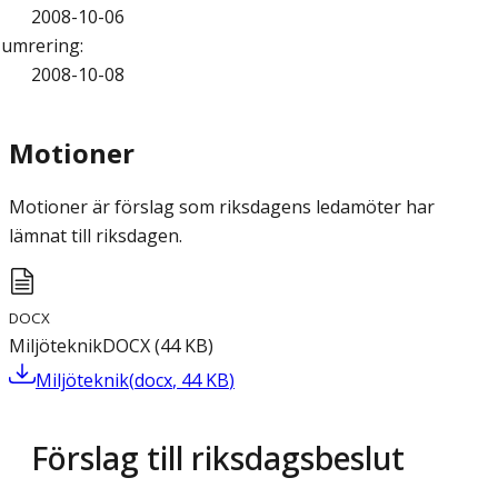
2008-10-06
umrering
:
2008-10-08
Motioner
Motioner är förslag som riksdagens ledamöter har
lämnat till riksdagen.
DOCX
Miljöteknik
DOCX
(
44
KB
)
Miljöteknik
(
docx
,
44
KB
)
Förslag till riksdagsbeslut