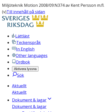
Miljöteknik Motion 2008/09:N374 av Kent Persson m.fl.
(v)
Till innehåll på sidan
Lättläst
Teckenspråk
In English
Other languages
Ordbok
Aktivera lyssna
Sök
Aktuellt
Aktuellt
Dokument & lagar
Dokument & lagar