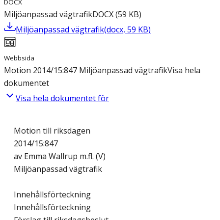
DOCX
Miljöanpassad vägtrafik
DOCX
(
59
KB
)
Miljöanpassad vägtrafik
(
docx
,
59
KB
)
Webbsida
Motion 2014/15:847 Miljöanpassad vägtrafik
Visa hela
dokumentet
Visa hela dokumentet för
Motion till riksdagen
2014/15:847
av Emma Wallrup m.fl. (V)
Miljöanpassad vägtrafik
Innehållsförteckning
Innehållsförteckning