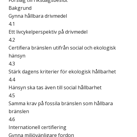
Förslag till riksdagsbeslut
Bakgrund
Gynna hållbara drivmedel
4.1
Ett livcykelperspektiv på drivmedel
4.2
Certifiera bränslen utifrån social och ekologisk
hänsyn
4.3
Stärk dagens kriterier för ekologisk hållbarhet
4.4
Hänsyn ska tas även till social hållbarhet
4.5
Samma krav på fossila bränslen som hållbara
bränslen
4.6
Internationell certifiering
Gynna miljövänligare fordon