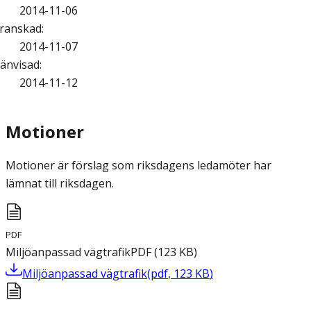
2014-11-06
ranskad
:
2014-11-07
änvisad
:
2014-11-12
Motioner
Motioner är förslag som riksdagens ledamöter har
lämnat till riksdagen.
PDF
Miljöanpassad vägtrafik
PDF
(
123
KB
)
Miljöanpassad vägtrafik
(
pdf
,
123
KB
)