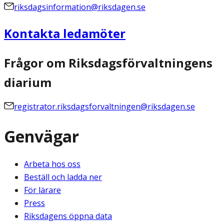
riksdagsinformation@riksdagen.se
Kontakta ledamöter
Frågor om Riksdagsförvaltningens
diarium
registrator.riksdagsforvaltningen@riksdagen.se
Genvägar
Arbeta hos oss
Beställ och ladda ner
För lärare
Press
Riksdagens öppna data