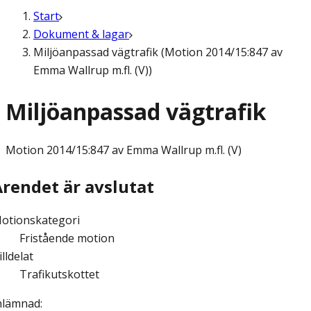
Start
Dokument & lagar
Miljöanpassad vägtrafik (Motion 2014/15:847 av
Emma Wallrup m.fl. (V))
Miljöanpassad vägtrafik
Motion
2014/15:847 av Emma Wallrup m.fl. (V)
Ärendet är avslutat
otionskategori
Fristående motion
illdelat
Trafikutskottet
nlämnad
: