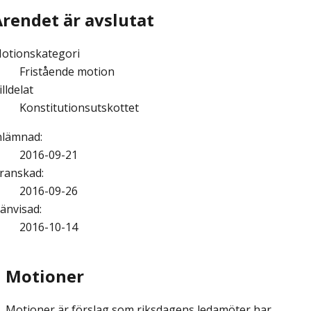
Ärendet är avslutat
otionskategori
Fristående motion
illdelat
Konstitutionsutskottet
nlämnad
:
2016-09-21
ranskad
:
2016-09-26
änvisad
:
2016-10-14
Motioner
Motioner är förslag som riksdagens ledamöter har