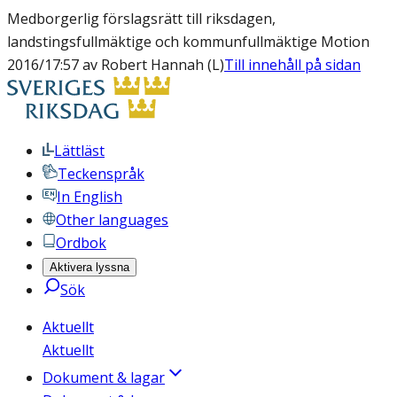
Medborgerlig förslagsrätt till riksdagen,
landstingsfullmäktige och kommunfullmäktige Motion
2016/17:57 av Robert Hannah (L)
Till innehåll på sidan
Lättläst
Teckenspråk
In English
Other languages
Ordbok
Aktivera lyssna
Sök
Aktuellt
Aktuellt
Dokument & lagar