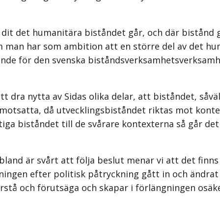
 dit det humanitära biståndet går, och där bistånd 
m man har som ambition att en större del av det huma
ättande för den svenska biståndsverksamhetsverksam
att dra nytta av Sidas olika delar, att biståndet, så
otsatta, då utvecklingsbiståndet riktas mot kontexte
iktiga biståndet till de svårare kontexterna så går d
 ibland är svårt att följa beslut menar vi att det f
ngen efter politisk påtryckning gått in och ändrat 
förstå och förutsäga och skapar i förlängningen osäk