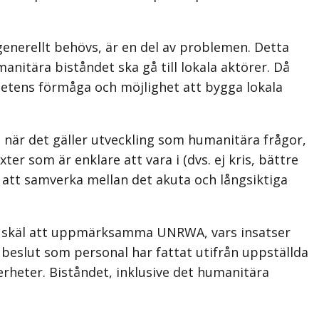
generellt behövs, är en del av problemen. Detta
nitära biståndet ska gå till lokala aktörer. Då
hetens förmåga och möjlighet att bygga lokala
väl när det gäller utveckling som humanitära frågor,
r som är enklare att vara i (dvs. ej kris, bättre
et att samverka mellan det akuta och långsiktiga
inns skäl att uppmärksamma UNRWA, vars insatser
beslut som personal har fattat utifrån uppställda
erheter. Biståndet, inklusive det humanitära