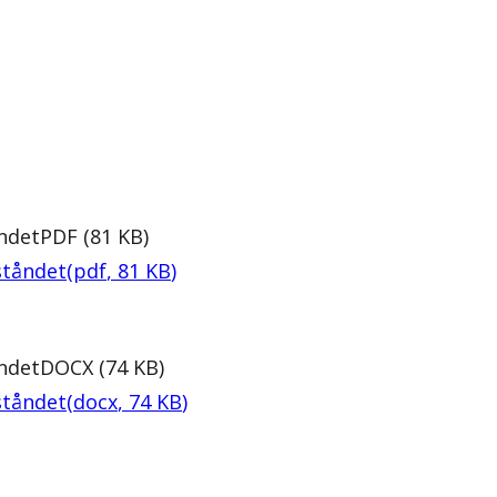
ndet
PDF
(
81
KB
)
ståndet
(
pdf
,
81
KB
)
ndet
DOCX
(
74
KB
)
ståndet
(
docx
,
74
KB
)