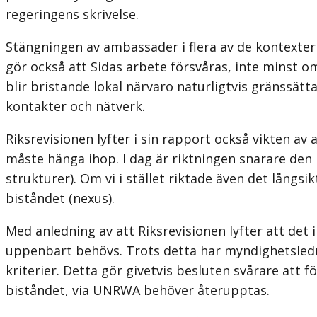
regeringens skrivelse.
Stängningen av ambassader i flera av de kontexter
gör också att Sidas arbete försvåras, inte minst o
blir bristande lokal närvaro naturligtvis gräns­s
kontakter och nätverk.
Riksrevisionen lyfter i sin rapport också vikten av 
måste hänga ihop. I dag är riktningen snarare den m
strukturer). Om vi i stället riktade även det långs
biståndet (nexus).
Med anledning av att Riksrevisionen lyfter att det
uppenbart behövs. Trots detta har myndighetsledni
kriterier. Detta gör givetvis besluten svårare att 
biståndet, via UNRWA behöver återupptas.