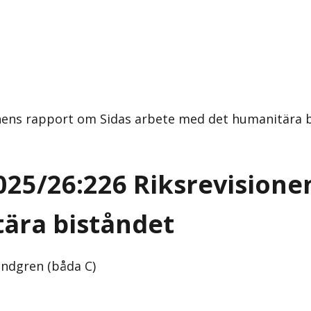
onens rapport om Sidas arbete med det humanitära 
025/26:226 Riksrevisione
ära biståndet
undgren (båda C)