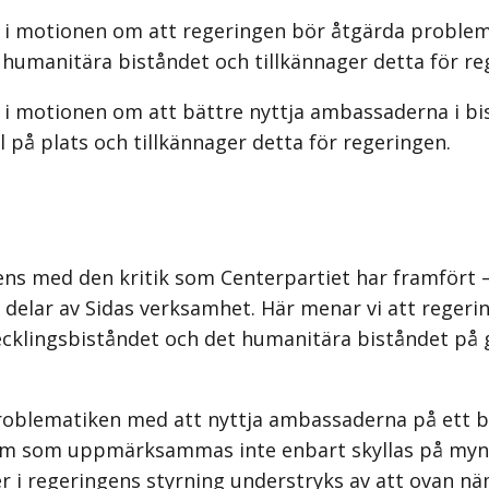
 i motionen om att regeringen bör åtgärda problemen
humanitära biståndet och tillkännager detta för re
 i motionen om att bättre nyttja ambassaderna i bis
på plats och tillkännager detta för regeringen.
rens med den kritik som Centerpartiet har framfört 
ra delar av Sidas verksamhet. Här menar vi att reg
tvecklings­biståndet och det humanitära biståndet på
oblematiken med att nyttja ambassaderna på ett br
em som uppmärksammas inte enbart skyllas på mynd
er i regeringens styrning understryks av att ovan 