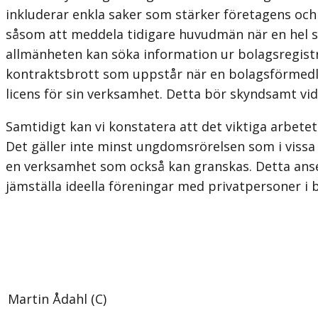
inkluderar enkla saker som stärker företagens och
såsom att meddela tidigare huvudmän när en hel sty
allmänheten kan söka information ur bolagsregistre
kontraktsbrott som uppstår när en bolagsförmedla
licens för sin verksamhet. Detta bör skynd­samt v
Samtidigt kan vi konstatera att det viktiga arbet
Det gäller inte minst ung­domsrörelsen som i vissa 
en verksamhet som också kan granskas. Detta anse
jämställa ideella föreningar med privatpersoner i b
Martin Ådahl (C)