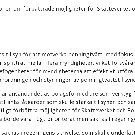
onen om förbättrade möjligheter för Skatteverket 
ns tillsyn för att motverka penningtvätt, med fokus 
r splittrat mellan flera myndigheter, vilket försvåra
befogenheter för myndigheterna att effektivt utföra 
samordningen och styrningen av penningtvätts­tillsyn
se är användandet av bolagsförmedlare som verktyg 
tt antal åtgärder som skulle stärka tillsynen och s
ntligt förbättra möjlig­heten för Skatteverket och B
a borde vara högt prioriterat men saknas i regeringe
 saknas i regeringens skrivelse, som skulle underlä