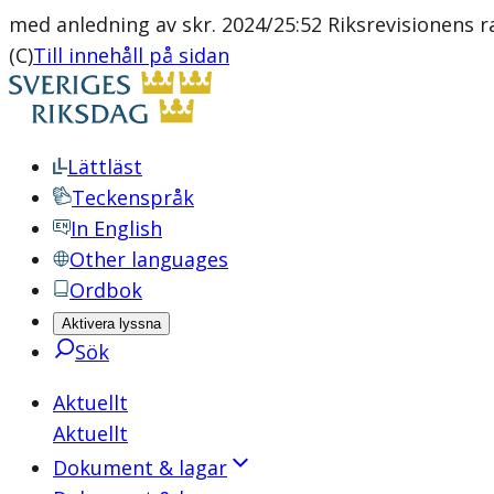
med anledning av skr. 2024/25:52 Riksrevisionens r
(C)
Till innehåll på sidan
Lättläst
Teckenspråk
In English
Other languages
Ordbok
Aktivera lyssna
Sök
Aktuellt
Aktuellt
Dokument & lagar