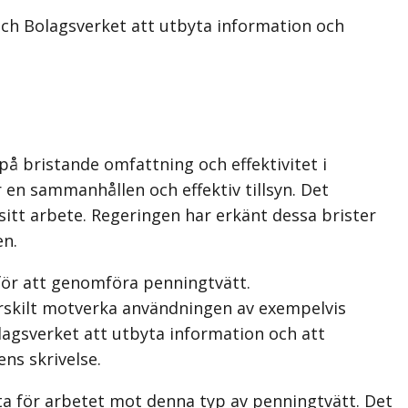
och Bolagsverket att utbyta information och
på bristande omfattning och effektivitet i
r en sammanhållen och effektiv tillsyn. Det
sitt arbete. Regeringen har erkänt dessa brister
en.
för att genomföra penningtvätt.
ärskilt motverka användningen av exempelvis
olagsverket att utbyta information och att
ns skrivelse.
tta för arbetet mot denna typ av penningtvätt. Det