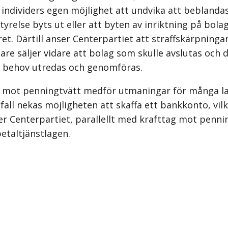
 individers egen möjlighet att undvika att bebland
relse byts ut eller att byten av inriktning på bolag
t. Därtill anser Center­partiet att straffskärpning
re säljer vidare att bolag som skulle avslutas och
id behov utredas och genomföras.
et mot penningtvätt medför utmaningar för många lag
fall nekas möjligheten att skaffa ett bankkonto, vilk
r Centerpartiet, parallellt med krafttag mot penni
etaltjänstlagen.