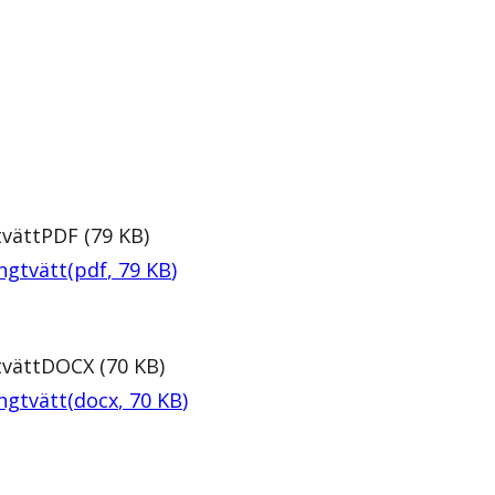
tvätt
PDF
(
79
KB
)
ngtvätt
(
pdf
,
79
KB
)
tvätt
DOCX
(
70
KB
)
ngtvätt
(
docx
,
70
KB
)