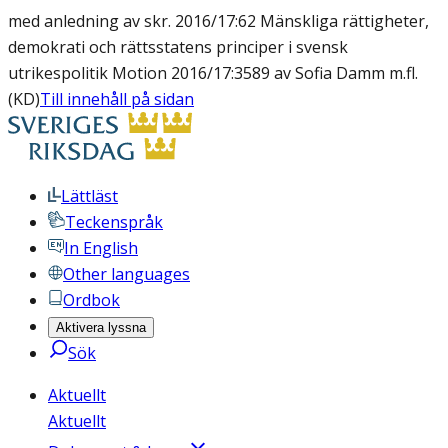
med anledning av skr. 2016/17:62 Mänskliga rättigheter,
demokrati och rättsstatens principer i svensk
utrikespolitik Motion 2016/17:3589 av Sofia Damm m.fl.
(KD)
Till innehåll på sidan
Lättläst
Teckenspråk
In English
Other languages
Ordbok
Aktivera lyssna
Sök
Aktuellt
Aktuellt