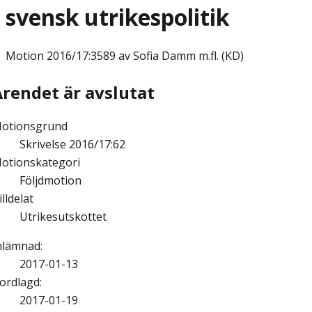
svensk utrikespolitik
Motion
2016/17:3589 av Sofia Damm m.fl. (KD)
Ärendet är avslutat
otionsgrund
Skrivelse 2016/17:62
otionskategori
Följdmotion
illdelat
Utrikesutskottet
nlämnad
:
2017-01-13
ordlagd
:
2017-01-19