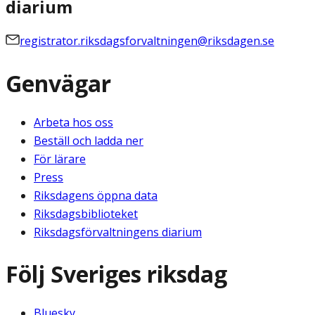
diarium
registrator.riksdagsforvaltningen@riksdagen.se
Genvägar
Arbeta hos oss
Beställ och ladda ner
För lärare
Press
Riksdagens öppna data
Riksdagsbiblioteket
Riksdagsförvaltningens diarium
Följ Sveriges riksdag
Bluesky