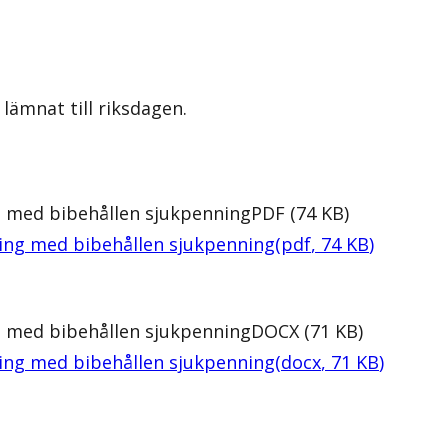
lämnat till riksdagen.
g med bibehållen sjukpenning
PDF
(
74
KB
)
ing med bibehållen sjukpenning
(
pdf
,
74
KB
)
g med bibehållen sjukpenning
DOCX
(
71
KB
)
ing med bibehållen sjukpenning
(
docx
,
71
KB
)