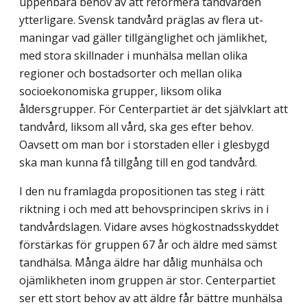
uppenbara behov av att reformera tandvården
ytterligare. Svensk tandvård präglas av flera ut­
maningar vad gäller tillgänglighet och jämlikhet,
med stora skillnader i munhälsa mellan olika
regioner och bostadsorter och mellan olika
socioekonomiska grupper, liksom olika
åldersgrupper. För Centerpartiet är det självklart att
tandvård, liksom all vård, ska ges efter behov.
Oavsett om man bor i storstaden eller i glesbygd
ska man kunna få tillgång till en god tandvård.
I den nu framlagda propositionen tas steg i rätt
riktning i och med att behovs­principen skrivs in i
tandvårdslagen. Vidare avses högkostnadsskyddet
förstärkas för gruppen 67 år och äldre med sämst
tandhälsa. Många äldre har dålig munhälsa och
ojämlikheten inom gruppen är stor. Centerpartiet
ser ett stort behov av att äldre får bättre munhälsa