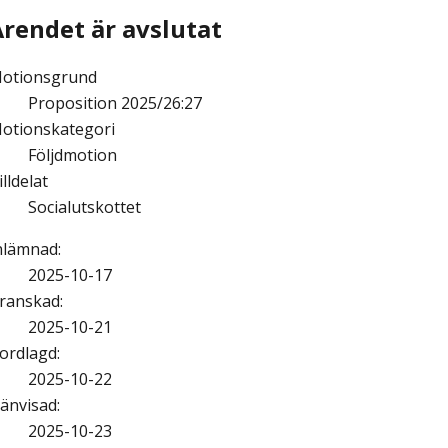
Ärendet är avslutat
otionsgrund
Proposition 2025/26:27
otionskategori
Följdmotion
illdelat
Socialutskottet
nlämnad
:
2025-10-17
ranskad
:
2025-10-21
ordlagd
:
2025-10-22
änvisad
:
2025-10-23