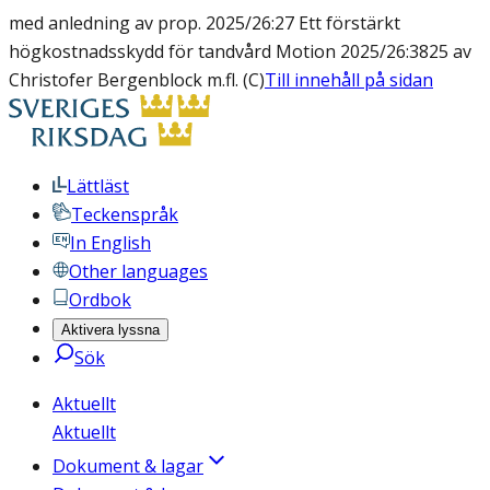
med anledning av prop. 2025/26:27 Ett förstärkt
högkostnadsskydd för tandvård Motion 2025/26:3825 av
Christofer Bergenblock m.fl. (C)
Till innehåll på sidan
Lättläst
Teckenspråk
In English
Other languages
Ordbok
Aktivera lyssna
Sök
Aktuellt
Aktuellt
Dokument & lagar