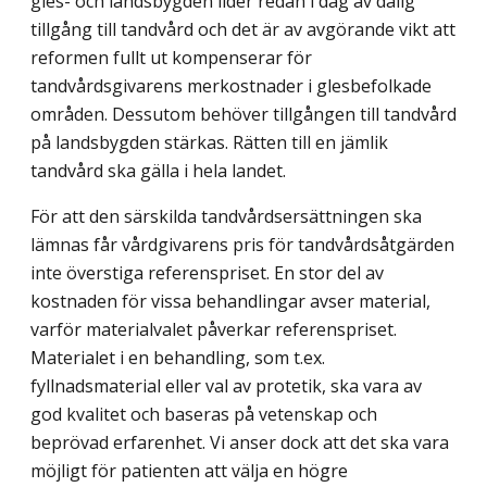
gles- och landsbygden lider redan i dag av dålig
tillgång till tandvård och det är av avgörande vikt att
reformen fullt ut kompenserar för
tandvårdsgivarens merkostnader i glesbefolkade
områden. Dessutom behöver till­gången till tandvård
på landsbygden stärkas. Rätten till en jämlik
tandvård ska gälla i hela landet.
För att den särskilda tandvårdsersättningen ska
lämnas får vårdgivarens pris för tandvårdsåtgärden
inte överstiga referenspriset. En stor del av
kostnaden för vissa behandlingar avser material,
varför materialvalet påverkar referenspriset.
Materialet i en behandling, som t.ex.
fyllnadsmaterial eller val av protetik, ska vara av
god kvalitet och baseras på vetenskap och
beprövad erfarenhet. Vi anser dock att det ska vara
möjligt för patienten att välja en högre