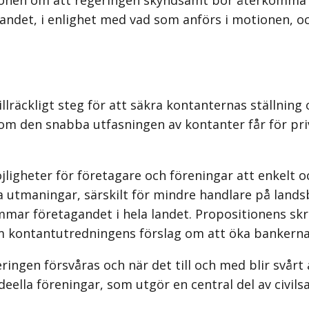
 landet, i enlighet med vad som anförs i motionen, o
räckligt steg för att säkra kontanternas ställning o
som den snabba utfasningen av kontanter får för pri
jligheter för företagare och föreningar att enkelt o
utmaningar, särskilt för mindre handlare på lands­
mar företagandet i hela landet. Propositionens skri
kom kontant­utredningens förslag om att öka bankern
ngen försvåras och när det till och med blir svårt at
deella föreningar, som utgör en central del av civils