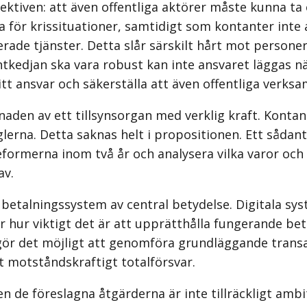
ektiven: att även offentliga aktörer måste kunna ta
r krissituationer, samtidigt som kontanter inte ac
nsierade tjänster. Detta slår särskilt hårt mot pers
tkedjan ska vara robust kan inte ansvaret läggas nä
tt ansvar och säkerställa att även offentliga verks
aden av ett tillsynsorgan med verklig kraft. Konta
lerna. Detta saknas helt i propositionen. Ett sådant
 reformerna inom två år och analysera vilka varor o
av.
ta betalningssystem av central betydelse. Digitala sy
r hur viktigt det är att upprätthålla fungerande be
r det möjligt att genomföra grundläggande transakt
tt motståndskraftigt totalförsvar.
 de föreslagna åtgärderna är inte tillräckligt ambit