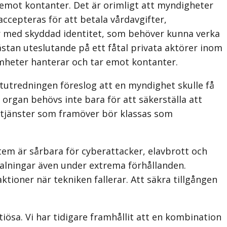
 emot kontanter. Det är orimligt att myndigheter
cepteras för att betala vårdavgifter,
oner med skyddad identitet, som behöver kunna verka
stan uteslutande på ett fåtal privata aktörer inom
amheter hanterar och tar emot kontanter.
ntutredningen föreslog att en myndighet skulle få
 organ behövs inte bara för att säkerställa att
ch tjänster som framöver bör klassas som
stem är sårbara för cyberattacker, elavbrott och
talningar även under extrema förhållanden.
ioner när tekniken fallerar. Att säkra tillgången
iösa. Vi har tidigare framhållit att en kombination