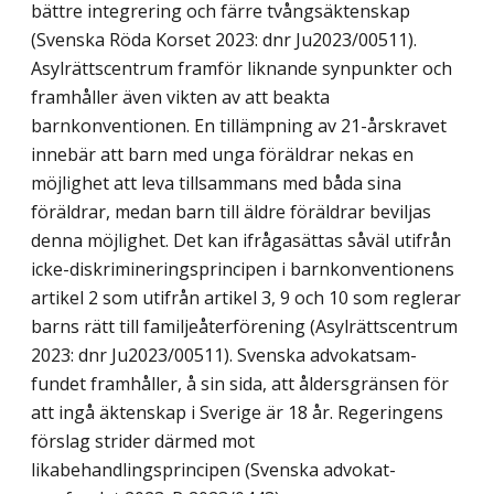
bättre integrering och färre tvångsäktenskap
(Svenska Röda Korset 2023: dnr Ju2023/00511).
Asylrättscentrum framför liknande synpunkter och
framhåller även vikten av att beakta
barnkonventionen. En tillämpning av 21-årskravet
innebär att barn med unga föräldrar nekas en
möjlighet att leva tillsammans med båda sina
föräldrar, medan barn till äldre föräldrar beviljas
denna möjlighet. Det kan ifrågasättas såväl utifrån
icke-diskrimineringsprincipen i barnkonventionens
artikel 2 som utifrån artikel 3, 9 och 10 som reglerar
barns rätt till familjeåterförening (Asylrättscentrum
2023: dnr Ju2023/00511). Svenska advokatsam­
fundet framhåller, å sin sida, att åldersgränsen för
att ingå äktenskap i Sverige är 18 år. Regeringens
förslag strider därmed mot
likabehandlingsprincipen (Svenska advokat­