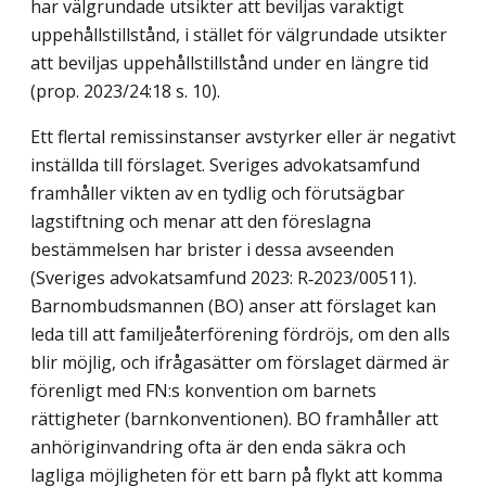
har välgrundade utsikter att beviljas varaktigt
uppehållstillstånd, i stället för välgrundade utsikter
att beviljas uppehållstillstånd under en längre tid
(prop. 2023/24:18 s. 10).
Ett flertal remissinstanser avstyrker eller är negativt
inställda till förslaget. Sveriges advokatsamfund
framhåller vikten av en tydlig och förutsägbar
lagstiftning och menar att den föreslagna
bestämmelsen har brister i dessa avseenden
(Sveriges advokatsamfund 2023: R‑2023/00511).
Barnombudsmannen (BO) anser att förslaget kan
leda till att familjeåterförening fördröjs, om den alls
blir möjlig, och ifrågasätter om förslaget därmed är
förenligt med FN:s konvention om barnets
rättigheter (barnkonven­tionen). BO framhåller att
anhöriginvandring ofta är den enda säkra och
lagliga möjlig­heten för ett barn på flykt att komma