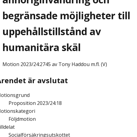
begränsade möjligheter till
uppehållstillstånd av
humanitära skäl
Motion
2023/24:2745 av Tony Haddou m.fl. (V)
Ärendet är avslutat
otionsgrund
Proposition 2023/24:18
otionskategori
Följdmotion
illdelat
Socialförsäkringsutskottet