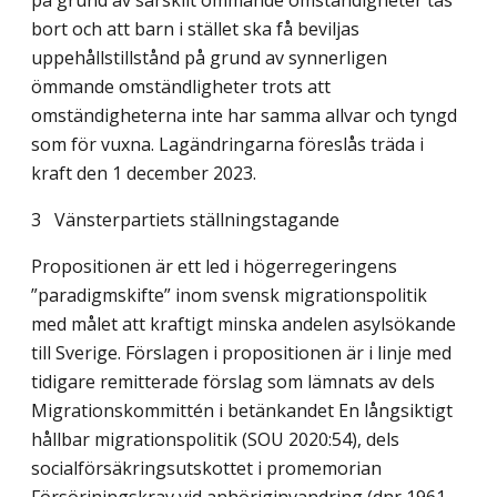
på grund av särskilt ömmande omständigheter tas
bort och att barn i stället ska få beviljas
uppehållstillstånd på grund av synnerligen
ömmande omständlig­heter trots att
omständigheterna inte har samma allvar och tyngd
som för vuxna. Lagändringarna föreslås träda i
kraft den 1 december 2023.
3 Vänsterpartiets ställningstagande
Propositionen är ett led i högerregeringens
”paradigmskifte” inom svensk migrations­politik
med målet att kraftigt minska andelen asylsökande
till Sverige. Förslagen i propositionen är i linje med
tidigare remitterade förslag som lämnats av dels
Migrationskommittén i betänkandet En långsiktigt
hållbar migrationspolitik (SOU 2020:54), dels
socialförsäkringsutskottet i promemorian