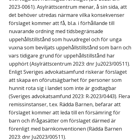
2023-0061). Asylrättscentrum menar, å sin sida, att
det behöver utredas närmare vilka konsekvenser
förslaget kommer att få, bl.a. i förhållande till
nuvarande ordning med tidsbegränsade
uppehållstillstånd som huvudregel och för unga
vuxna som beviljats uppehållstillstånd som barn och
vars tidigare grund för uppe­hållstillstånd har
upphört (Asylrättscentrum 2023: dnr Ju2023/00511).
Enligt Sveriges advokatsamfund riskerar förslaget
att skapa en oförutsägbarhet för personer som
hunnit rota sig i landet som inte är godtagbar
(Sveriges advokatsamfund 2023: R‑2023/0443). Flera
remissinstanser, t.ex. Rädda Barnen, befarar att
förslaget kommer att leda till en försämring för
barn och ifrågasätter om förslaget därmed är
förenligt med barnkonven­tionen (Rädda Barnen
2023: dnr Ju2023/00511).