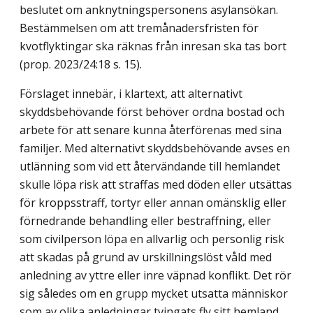
beslutet om anknytnings­personens asylansökan.
Bestämmelsen om att tremånadersfristen för
kvotflyktingar ska räknas från inresan ska tas bort
(prop. 2023/24:18 s. 15).
Förslaget innebär, i klartext, att alternativt
skyddsbehövande först behöver ordna bostad och
arbete för att senare kunna återförenas med sina
familjer. Med alternativt skyddsbehövande avses en
utlänning som vid ett återvändande till hemlandet
skulle löpa risk att straffas med döden eller utsättas
för kroppsstraff, tortyr eller annan omänsklig eller
förnedrande behandling eller bestraffning, eller
som civilperson löpa en allvarlig och personlig risk
att skadas på grund av urskillningslöst våld med
anledning av yttre eller inre väpnad konflikt. Det rör
sig således om en grupp mycket utsatta människor
som av olika anledningar tvingats fly sitt hemland