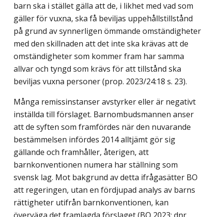
barn ska i stället gälla att de, i likhet med vad som
gäller för vuxna, ska få beviljas uppehållstillstånd
på grund av synnerligen ömmande omständigheter
med den skillnaden att det inte ska krävas att de
omständigheter som kommer fram har samma
allvar och tyngd som krävs för att tillstånd ska
beviljas vuxna personer (prop. 2023/24:18 s. 23).
Många remissinstanser avstyrker eller är negativt
inställda till förslaget. Barnombuds­mannen anser
att de syften som framfördes när den nuvarande
bestämmelsen infördes 2014 alltjämt gör sig
gällande och framhåller, återigen, att
barnkonventionen numera har ställning som
svensk lag. Mot bakgrund av detta ifrågasätter BO
att regeringen, utan en fördjupad analys av barns
rättigheter utifrån barnkonventionen, kan
överväga det fram­lagda förslaget (BO 2023: dnr