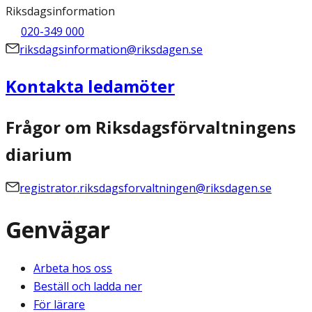
Riksdagsinformation
020-349 000
riksdagsinformation@riksdagen.se
Kontakta ledamöter
Frågor om Riksdagsförvaltningens
diarium
registrator.riksdagsforvaltningen@riksdagen.se
Genvägar
Arbeta hos oss
Beställ och ladda ner
För lärare