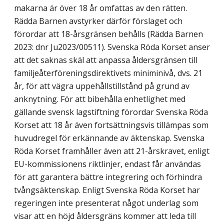
makarna är över 18 år omfattas av den rätten.
Rädda Barnen avstyrker därför förslaget och
förordar att 18-årsgränsen behålls (Rädda Barnen
2023: dnr Ju2023/00511). Svenska Röda Korset anser
att det saknas skäl att anpassa åldersgränsen till
familjeåterförenings­direktivets miniminivå, dvs. 21
år, för att vägra uppehållstillstånd på grund av
anknyt­ning. För att bibehålla enhetlighet med
gällande svensk lagstiftning förordar Svenska Röda
Korset att 18 år även fortsättningsvis tillämpas som
huvudregel för erkännande av äktenskap. Svenska
Röda Korset framhåller även att 21-årskravet, enligt
EU-kommis­sionens riktlinjer, endast får användas
för att garantera bättre integrering och förhindra
tvångsäktenskap. Enligt Svenska Röda Korset har
regeringen inte presenterat något underlag som
visar att en höjd åldersgräns kommer att leda till