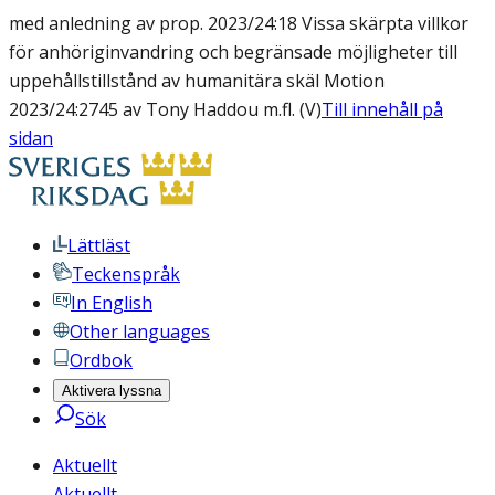
med anledning av prop. 2023/24:18 Vissa skärpta villkor
för anhöriginvandring och begränsade möjligheter till
uppehållstillstånd av humanitära skäl Motion
2023/24:2745 av Tony Haddou m.fl. (V)
Till innehåll på
sidan
Lättläst
Teckenspråk
In English
Other languages
Ordbok
Aktivera lyssna
Sök
Aktuellt
Aktuellt