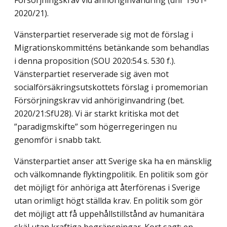
Försörjningskrav vid anhörig­invandring (dnr 1961-
2020/21).
Vänsterpartiet reserverade sig mot de förslag i
Migrationskommitténs betänkande som behandlas
i denna proposition (SOU 2020:54 s. 530 f.).
Vänsterpartiet reserverade sig även mot
socialförsäkringsutskottets förslag i promemorian
Försörjningskrav vid anhöriginvandring (bet.
2020/21:SfU28). Vi är starkt kritiska mot det
”paradigmskifte” som högerregeringen nu
genomför i snabb takt.
Vänsterpartiet anser att Sverige ska ha en mänsklig
och välkomnande flyktingpolitik. En politik som gör
det möjligt för anhöriga att återförenas i Sverige
utan orimligt högt ställda krav. En politik som gör
det möjligt att få uppehållstillstånd av humanitära