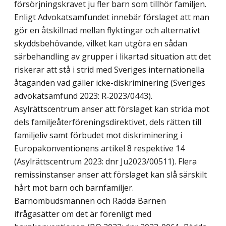
försörjningskravet ju fler barn som tillhör familjen.
Enligt Advokatsamfundet innebär förslaget att man
gör en åtskillnad mellan flyktingar och alternativt
skydds­behövande, vilket kan utgöra en sådan
särbehandling av grupper i likartad situation att det
riskerar att stå i strid med Sveriges internationella
åtaganden vad gäller icke-diskriminering (Sveriges
advokatsamfund 2023: R‑2023/0443).
Asylrättscentrum anser att förslaget kan strida mot
dels familjeåterföreningsdirektivet, dels rätten till
familjeliv samt förbudet mot diskriminering i
Europakonventionens artikel 8 respektive 14
(Asylrättscentrum 2023: dnr Ju2023/00511). Flera
remissinstanser anser att förslaget kan slå särskilt
hårt mot barn och barnfamiljer.
Barnombudsmannen och Rädda Barnen
ifrågasätter om det är förenligt med