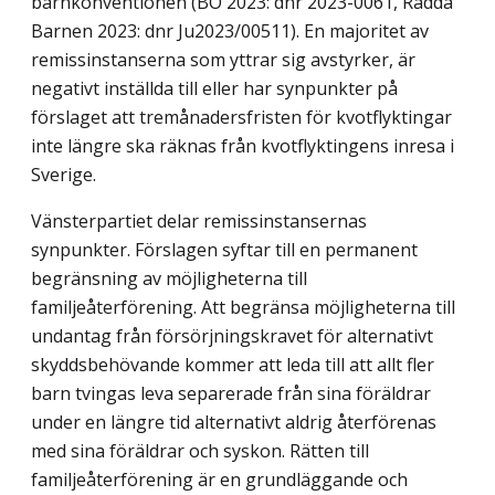
barnkonventionen (BO 2023: dnr 2023-0061, Rädda
Barnen 2023: dnr Ju2023/00511). En majoritet av
remissinstanserna som yttrar sig avstyrker, är
negativt inställda till eller har synpunkter på
förslaget att tremånaders­fristen för kvotflyktingar
inte längre ska räknas från kvotflyktingens inresa i
Sverige.
Vänsterpartiet delar remissinstansernas
synpunkter. Förslagen syftar till en perma­nent
begränsning av möjligheterna till
familjeåterförening. Att begränsa möjligheterna till
undantag från försörjningskravet för alternativt
skyddsbehövande kommer att leda till att allt fler
barn tvingas leva separerade från sina föräldrar
under en längre tid alternativt aldrig återförenas
med sina föräldrar och syskon. Rätten till
familjeåterförening är en grundläggande och