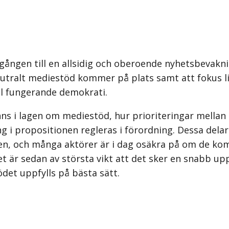
llgången till en allsidig och oberoende nyhetsbevakn
utralt mediestöd kommer på plats samt att fokus ligg
äl fungerande demokrati.
inns i lagen om mediestöd, hur prioriteringar mella
 i propositionen regleras i förordning. Dessa delar
ken, och många aktörer är i dag osäkra på om de ko
et är sedan av största vikt att det sker en snabb up
ödet uppfylls på bästa sätt.