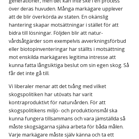
generationer, men det kan inte ske i en process
över deras huvuden. Många markägare upplever
att de blir överkörda av staten. En okänslig
hantering skapar motsättningar i stället för att
bidra till lösningar. Följden blir att natur­
vårdsåtgärder som exempelvis avverkningsförbud
eller biotopinventeringar har ställts i motsättning
mot enskilda markägares legitima intresse att
kunna fatta långsiktiga beslut om sin egen skog. Så
får det inte gå till.
Vi liberaler menar att det tvång med vilket
skogspolitiken har utövats har varit
kontraproduktivt för naturvården. För att
skogspolitikens miljö- och produktionsmål ska
kunna fungera tillsammans och vara jämställda så
måste skogsägarna själva arbeta för båda målen.
Varje markägare måste själv känna och ta ett