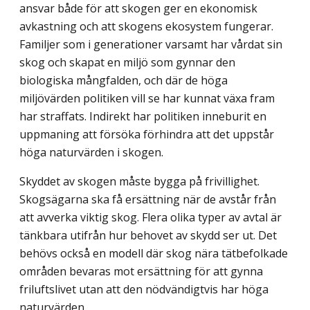
ansvar både för att skogen ger en ekonomisk
avkastning och att skogens ekosystem fungerar.
Familjer som i generatio­ner varsamt har vårdat sin
skog och skapat en miljö som gynnar den
biologiska mång­falden, och där de höga
miljövärden politiken vill se har kunnat växa fram
har straffats. Indirekt har politiken inneburit en
uppmaning att försöka förhindra att det uppstår
höga naturvärden i skogen.
Skyddet av skogen måste bygga på frivillighet.
Skogsägarna ska få ersättning när de avstår från
att avverka viktig skog. Flera olika typer av avtal är
tänkbara utifrån hur be­hovet av skydd ser ut. Det
behövs också en modell där skog nära tätbefolkade
områden bevaras mot ersättning för att gynna
friluftslivet utan att den nödvändigtvis har höga
naturvärden.