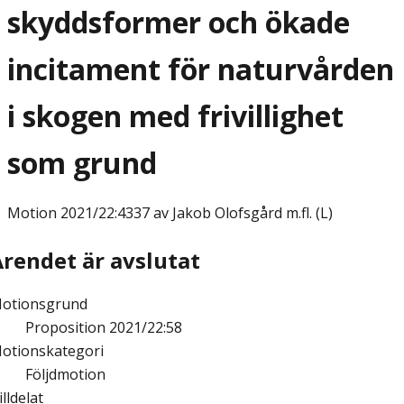
skyddsformer och ökade
incitament för naturvården
i skogen med frivillighet
som grund
Motion
2021/22:4337 av Jakob Olofsgård m.fl. (L)
Ärendet är avslutat
otionsgrund
Proposition 2021/22:58
otionskategori
Följdmotion
illdelat