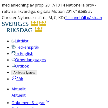
med anledning av prop. 2017/18:14 Nationella prov -
rättvisa, likvärdiga, digitala Motion 2017/18:685 av
Christer Nylander m.fl. (L, M, C, KD)
Till innehåll på sidan
Lättläst
Teckenspråk
In English
Other languages
Ordbok
Aktivera lyssna
Sök
Aktuellt
Aktuellt
Dokument & lagar