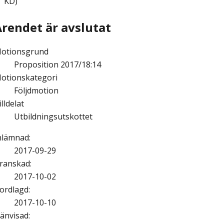
KD)
Ärendet är avslutat
otionsgrund
Proposition 2017/18:14
otionskategori
Följdmotion
illdelat
Utbildningsutskottet
nlämnad
:
2017-09-29
ranskad
:
2017-10-02
ordlagd
:
2017-10-10
änvisad
: