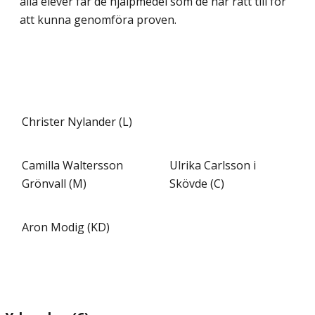
alla elever får de hjälpmedel som de har rätt till för
att kunna genomföra proven.
Christer Nylander (L)
Camilla Waltersson
Ulrika Carlsson i
Grönvall (M)
Skövde (C)
Aron Modig (KD)