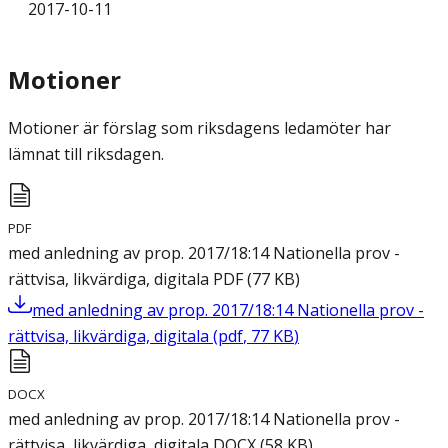
2017-10-11
Motioner
Motioner är förslag som riksdagens ledamöter har
lämnat till riksdagen.
PDF
med anledning av prop. 2017/18:14 Nationella prov -
rättvisa, likvärdiga, digitala
PDF
(
77
KB
)
med anledning av prop. 2017/18:14 Nationella prov -
rättvisa, likvärdiga, digitala
(
pdf
,
77
KB
)
DOCX
med anledning av prop. 2017/18:14 Nationella prov -
rättvisa, likvärdiga, digitala
DOCX
(
58
KB
)