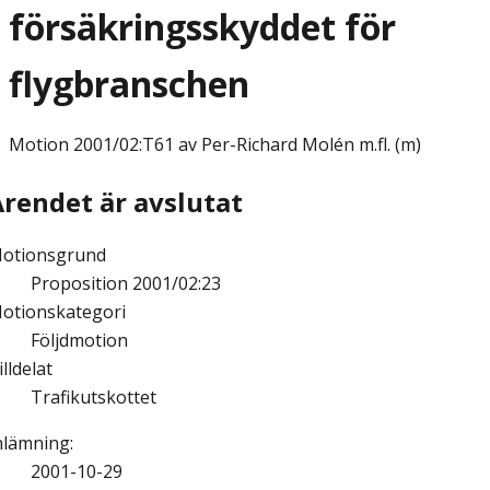
försäkringsskyddet för
flygbranschen
Motion
2001/02:T61 av Per-Richard Molén m.fl. (m)
Ärendet är avslutat
otionsgrund
Proposition 2001/02:23
otionskategori
Följdmotion
illdelat
Trafikutskottet
nlämning
:
2001-10-29