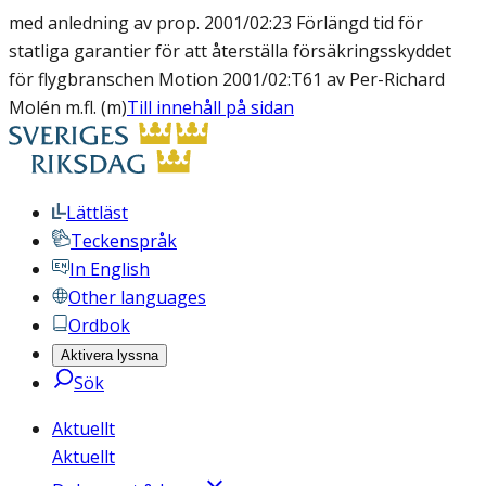
med anledning av prop. 2001/02:23 Förlängd tid för
statliga garantier för att återställa försäkringsskyddet
för flygbranschen Motion 2001/02:T61 av Per-Richard
Molén m.fl. (m)
Till innehåll på sidan
Lättläst
Teckenspråk
In English
Other languages
Ordbok
Aktivera lyssna
Sök
Aktuellt
Aktuellt