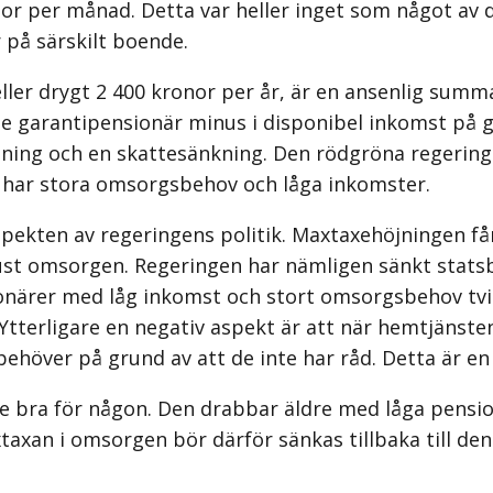
or per månad. Detta var heller inget som något av d
 på särskilt boende.
eller drygt 2 400 kronor per år, är en ansenlig sum
 garantipensionär minus i disponibel inkomst på g
jning och en skattesänkning. Den rödgröna regering
m har stora omsorgsbehov och låga inkomster.
pekten av regeringens politik. Maxtaxehöjningen få
om just omsorgen. Regeringen har nämligen sänkt s
ionärer med låg inkomst och stort omsorgsbehov tv
terligare en negativ aspekt är att när hemtjänsten
ehöver på grund av att de inte har råd. Detta är en
 bra för någon. Den drabbar äldre med låga pension
taxan i omsorgen bör därför sänkas tillbaka till d