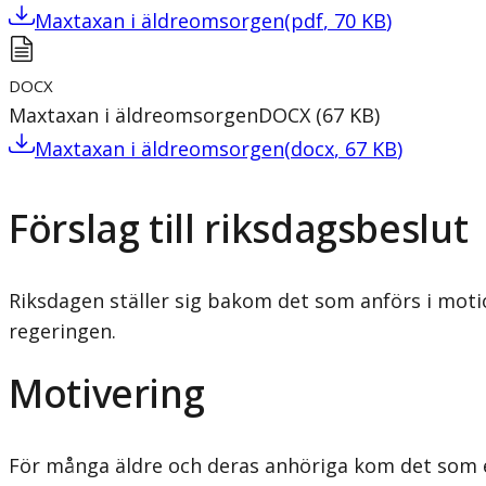
Maxtaxan i äldreomsorgen
(
pdf
,
70
KB
)
DOCX
Maxtaxan i äldreomsorgen
DOCX
(
67
KB
)
Maxtaxan i äldreomsorgen
(
docx
,
67
KB
)
Förslag till riksdagsbeslut
Riksdagen ställer sig bakom det som anförs i mot
regeringen.
Motivering
För många äldre och deras anhöriga kom det som e