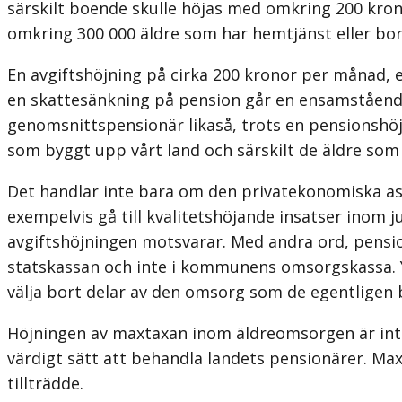
särskilt boende skulle höjas med omkring 200 kron
omkring 300 000 äldre som har hemtjänst eller bor
En avgiftshöjning på cirka 200 kronor per månad, 
en skattesänkning på pension går en ensamstående
genomsnittspensionär likaså, trots en pensionshö
som byggt upp vårt land och särskilt de äldre so
Det handlar inte bara om den privatekonomiska as
exempelvis gå till kvalitetshöjande insatser in
avgiftshöjningen motsvarar. Med andra ord, pens
statskassan och inte i kommunens omsorgskassa. Yt
välja bort delar av den omsorg som de egentligen b
Höjningen av maxtaxan inom äldreomsorgen är inte
värdigt sätt att behandla landets pensionärer. Max
tillträdde.