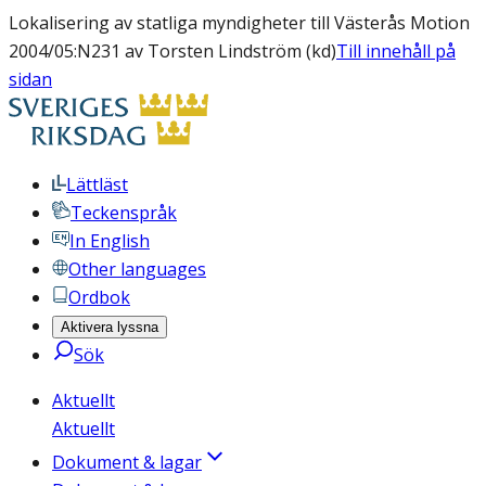
Lokalisering av statliga myndigheter till Västerås Motion
2004/05:N231 av Torsten Lindström (kd)
Till innehåll på
sidan
Lättläst
Teckenspråk
In English
Other languages
Ordbok
Aktivera lyssna
Sök
Aktuellt
Aktuellt
Dokument & lagar