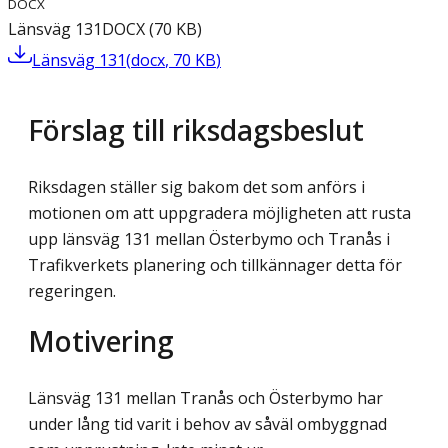
DOCX
Länsväg 131
DOCX
(
70
KB
)
Länsväg 131
(
docx
,
70
KB
)
Förslag till riksdagsbeslut
Riksdagen ställer sig bakom det som anförs i
motionen om att uppgradera möjligheten att rusta
upp länsväg 131 mellan Österbymo och Tranås i
Trafikverkets planering och tillkännager detta för
regeringen.
Motivering
Länsväg 131 mellan Tranås och Österbymo har
under lång tid varit i behov av såväl om­byggnad