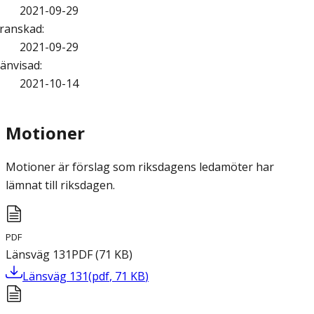
2021-09-29
ranskad
:
2021-09-29
änvisad
:
2021-10-14
Motioner
Motioner är förslag som riksdagens ledamöter har
lämnat till riksdagen.
PDF
Länsväg 131
PDF
(
71
KB
)
Länsväg 131
(
pdf
,
71
KB
)