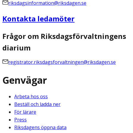
riksdagsinformation@riksdagen.se
Kontakta ledamöter
Frågor om Riksdagsförvaltningens
diarium
registrator.riksdagsforvaltningen@riksdagen.se
Genvägar
Arbeta hos oss
Beställ och ladda ner
För lärare
Press
Riksdagens öppna data