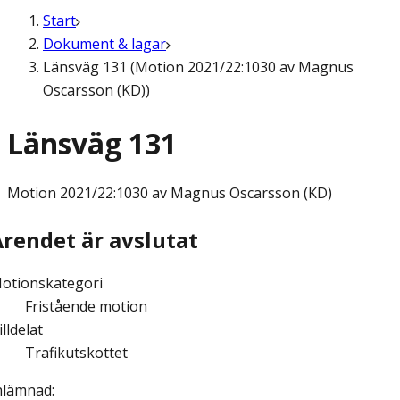
Start
Dokument & lagar
Länsväg 131 (Motion 2021/22:1030 av Magnus
Oscarsson (KD))
Länsväg 131
Motion
2021/22:1030 av Magnus Oscarsson (KD)
Ärendet är avslutat
otionskategori
Fristående motion
illdelat
Trafikutskottet
nlämnad
: