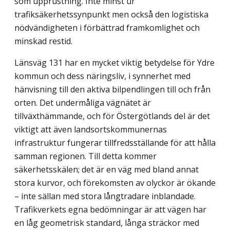
som upprustning. Inte minst ur
trafiksäkerhetssynpunkt men också den logistiska
nödvändigheten i förbättrad framkomlighet och
minskad restid.
Länsväg 131 har en mycket viktig betydelse för Ydre
kommun och dess näringsliv, i synnerhet med
hänvisning till den aktiva bilpendlingen till och från
orten. Det undermå­liga vägnätet är
tillväxthämmande, och för Östergötlands del är det
viktigt att även lands­ortskommunernas
infrastruktur fungerar tillfredsställande för att hålla
samman regionen. Till detta kommer
säkerhetsskälen; det är en väg med bland annat
stora kurvor, och förekomsten av olyckor är ökande
– inte sällan med stora långtradare inblandade.
Trafik­verkets egna bedömningar är att vägen har
en låg geometrisk standard, långa sträckor med