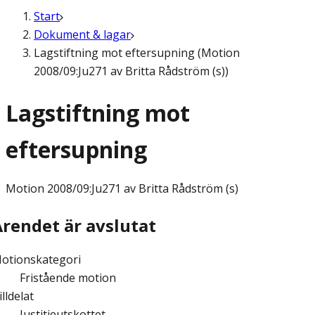
Start
Dokument & lagar
Lagstiftning mot eftersupning (Motion
2008/09:Ju271 av Britta Rådström (s))
Lagstiftning mot
eftersupning
Motion
2008/09:Ju271 av Britta Rådström (s)
Ärendet är avslutat
otionskategori
Fristående motion
illdelat
Justitieutskottet