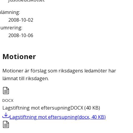
nlämning
:
2008-10-02
umrering
:
2008-10-06
Motioner
Motioner är förslag som riksdagens ledamöter har
lämnat till riksdagen.
DOCX
Lagstiftning mot eftersupning
DOCX
(
40
KB
)
Lagstiftning mot eftersupning
(
docx
,
40
KB
)