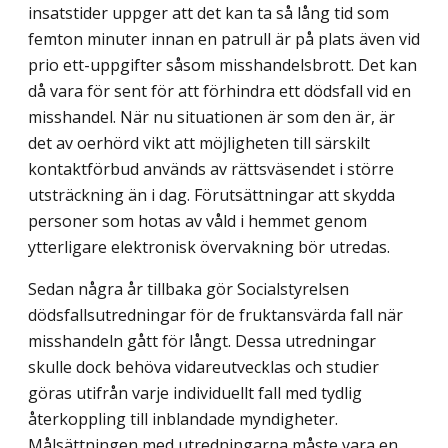
insatstider uppger att det kan ta så lång tid som
femton minuter innan en patrull är på plats även vid
prio ett-uppgifter såsom misshandelsbrott. Det kan
då vara för sent för att förhindra ett dödsfall vid en
misshandel. När nu situationen är som den är, är
det av oerhörd vikt att möjligheten till särskilt
kontaktförbud används av rättsväsendet i större
utsträckning än i dag. Förutsättningar att skydda
personer som hotas av våld i hemmet genom
ytterligare elektronisk övervakning bör utredas.
Sedan några år tillbaka gör Socialstyrelsen
dödsfallsutredningar för de fruktansvärda fall när
misshandeln gått för långt. Dessa utredningar
skulle dock behöva vidare­utvecklas och studier
göras utifrån varje individuellt fall med tydlig
återkoppling till inblandade myndigheter.
Målsättningen med utredningarna måste vara en