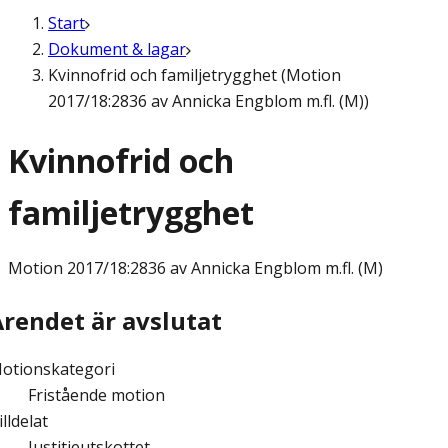
Start
Dokument & lagar
Kvinnofrid och familjetrygghet (Motion
2017/18:2836 av Annicka Engblom m.fl. (M))
Kvinnofrid och
familjetrygghet
Motion
2017/18:2836 av Annicka Engblom m.fl. (M)
Ärendet är avslutat
otionskategori
Fristående motion
illdelat
Justitieutskottet