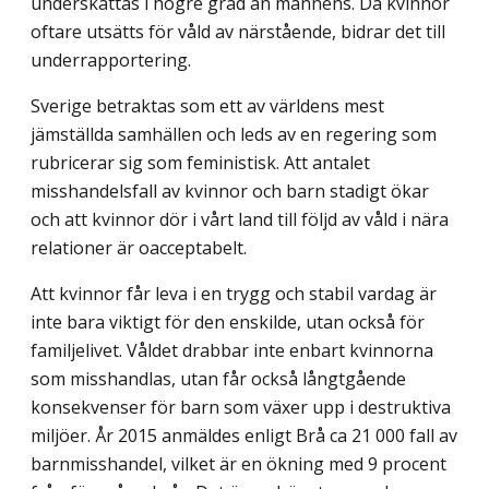
underskattas i högre grad än männens. Då kvinnor
oftare utsätts för våld av närstående, bidrar det till
underrapportering.
Sverige betraktas som ett av världens mest
jämställda samhällen och leds av en regering som
rubricerar sig som feministisk. Att antalet
misshandelsfall av kvinnor och barn stadigt ökar
och att kvinnor dör i vårt land till följd av våld i nära
relationer är oacceptabelt.
Att kvinnor får leva i en trygg och stabil vardag är
inte bara viktigt för den enskilde, utan också för
familjelivet. Våldet drabbar inte enbart kvinnorna
som misshandlas, utan får också långtgående
konsekvenser för barn som växer upp i destruktiva
miljöer. År 2015 anmäldes enligt Brå ca 21 000 fall av
barnmisshandel, vilket är en ökning med 9 procent