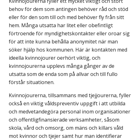
Kvinnojourerna fyller ett mycket viktigt och stort
behov för dem som antingen behöver råd och stöd
eller för den som till och med behöver fly från sitt
hem. Många utsatta har litet eller obefintligt
förtroende för myndighetskontakter eller oroar sig
för att inte kunna behålla anonymitet när man
söker hjälp hos kommunen. Här är kontakten med
ideella kvinnojourer oerhört viktig, och
kvinnojourerna upplevs många gånger av de
utsatta som de enda som på allvar och till fullo
förstår situationen.
Kvinnojourerna, tillsammans med tjejjourerna, fyller
också en viktig våldspreventiv uppgift i att utbilda
och medvetandegöra personal inom organisationer
och offentlig­finansierade verksamheter, såsom
skola, vård och omsorg, om mäns och killars våld
mot kvinnor och tjejer samt hur man identifierar