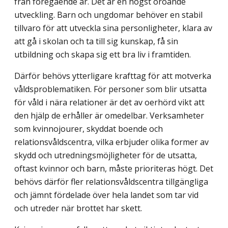
från föregående år. Det är en högst oroande
utveckling. Barn och ungdomar behöver en stabil
tillvaro för att utveckla sina personligheter, klara av
att gå i skolan och ta till sig kunskap, få sin
utbildning och skapa sig ett bra liv i framtiden.
Därför behövs ytterligare krafttag för att motverka
våldsproblematiken. För personer som blir utsatta
för våld i nära relationer är det av oerhörd vikt att
den hjälp de erhåller är omedelbar. Verksamheter
som kvinnojourer, skyddat boende och
relationsvålds­centra, vilka erbjuder olika former av
skydd och utredningsmöjligheter för de utsatta,
oftast kvinnor och barn, måste prioriteras högt. Det
behövs därför fler relationsvålds­centra tillgängliga
och jämnt fördelade över hela landet som tar vid
och utreder när brottet har skett.