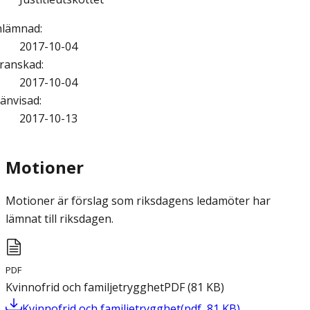
nlämnad
:
2017-10-04
ranskad
:
2017-10-04
änvisad
:
2017-10-13
Motioner
Motioner är förslag som riksdagens ledamöter har
lämnat till riksdagen.
PDF
Kvinnofrid och familjetrygghet
PDF
(
81
KB
)
Kvinnofrid och familjetrygghet
(
pdf
,
81
KB
)