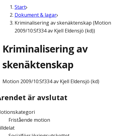
Start
Dokument & lagar
Kriminalisering av skenäktenskap (Motion
2009/10:Sf334 av Kjell Eldensjö (kd))
Kriminalisering av
skenäktenskap
Motion
2009/10:Sf334 av Kjell Eldensjö (kd)
Ärendet är avslutat
otionskategori
Fristående motion
illdelat
Socialförsäkringsutskottet