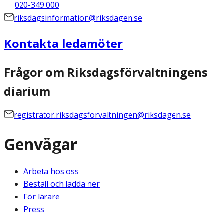
020-349 000
riksdagsinformation@riksdagen.se
Kontakta ledamöter
Frågor om Riksdagsförvaltningens
diarium
registrator.riksdagsforvaltningen@riksdagen.se
Genvägar
Arbeta hos oss
Beställ och ladda ner
För lärare
Press