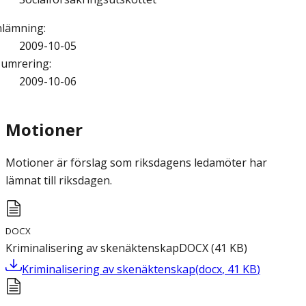
nlämning
:
2009-10-05
umrering
:
2009-10-06
Motioner
Motioner är förslag som riksdagens ledamöter har
lämnat till riksdagen.
DOCX
Kriminalisering av skenäktenskap
DOCX
(
41
KB
)
Kriminalisering av skenäktenskap
(
docx
,
41
KB
)