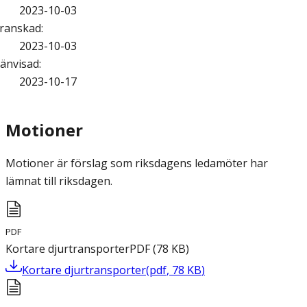
2023-10-03
ranskad
:
2023-10-03
änvisad
:
2023-10-17
Motioner
Motioner är förslag som riksdagens ledamöter har
lämnat till riksdagen.
PDF
Kortare djurtransporter
PDF
(
78
KB
)
Kortare djurtransporter
(
pdf
,
78
KB
)