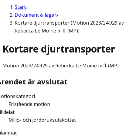
Start
Dokument & lagar
Kortare djurtransporter (Motion 2023/24:929 av
Rebecka Le Moine m.fl. (MP))
Kortare djurtransporter
Motion
2023/24:929 av Rebecka Le Moine m.fl. (MP)
Ärendet är avslutat
otionskategori
Fristående motion
illdelat
Miljö- och jordbruksutskottet
nlämnad
: