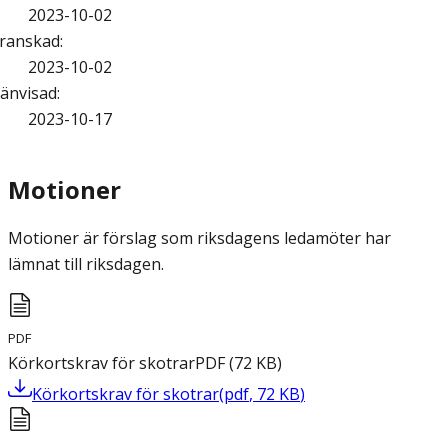
2023-10-02
ranskad
:
2023-10-02
änvisad
:
2023-10-17
Motioner
Motioner är förslag som riksdagens ledamöter har
lämnat till riksdagen.
PDF
Körkortskrav för skotrar
PDF
(
72
KB
)
Körkortskrav för skotrar
(
pdf
,
72
KB
)