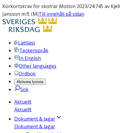
Körkortskrav för skotrar Motion 2023/24:745 av Kjell
Jansson m.fl. (M)
Till innehåll på sidan
Lättläst
Teckenspråk
In English
Other languages
Ordbok
Aktivera lyssna
Sök
Aktuellt
Aktuellt
Dokument & lagar
Dokument & lagar