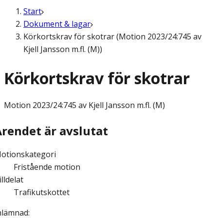
Start
Dokument & lagar
Körkortskrav för skotrar (Motion 2023/24:745 av
Kjell Jansson m.fl. (M))
Körkortskrav för skotrar
Motion
2023/24:745 av Kjell Jansson m.fl. (M)
Ärendet är avslutat
otionskategori
Fristående motion
illdelat
Trafikutskottet
nlämnad
: