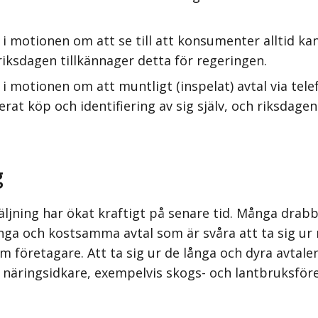
i motionen om att se till att konsumenter alltid kan
ksdagen tillkännager detta för regeringen.
i motionen om att muntligt (inspelat) avtal via tel
rat köp och identifiering av sig själv, och riksdagen
g
jning har ökat kraftigt på senare tid. Många drabb
långa och kostsamma avtal som är svåra att ta sig ur 
m företagare. Att ta sig ur de långa och dyra avtale
e näringsidkare, exempelvis skogs- och lantbruksföre