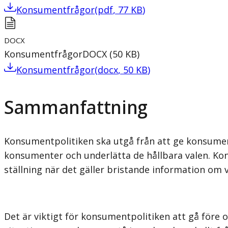
Konsumentfrågor
(
pdf
,
77
KB
)
DOCX
Konsumentfrågor
DOCX
(
50
KB
)
Konsumentfrågor
(
docx
,
50
KB
)
Sammanfattning
Konsumentpolitiken ska utgå från att ge konsument
konsumenter och underlätta de hållbara valen. Kon
ställning när det gäller bristande information om 
Det är viktigt för konsumentpolitiken att gå före 