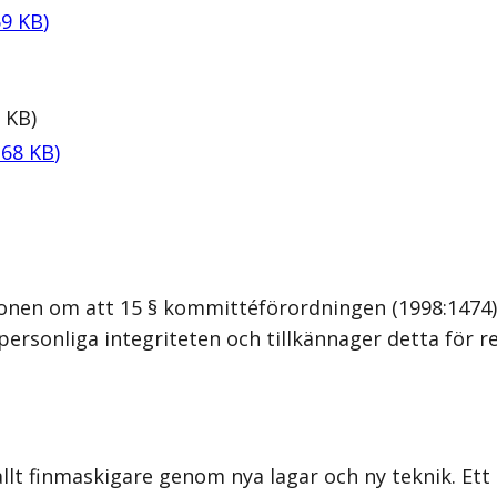
69
KB
)
KB
)
,
68
KB
)
ionen om att 15 § kommittéförordningen (1998:1474)
personliga integriteten och tillkännager detta för r
allt finmaskigare genom nya lagar och ny teknik. Et