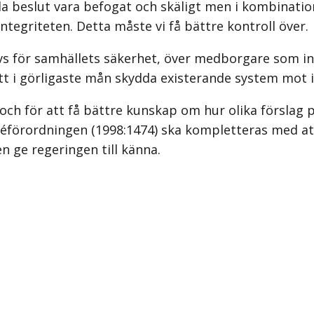
ilda beslut vara befogat och skäligt men i kombinat
tegriteten. Detta måste vi få bättre kontroll över.
för samhällets säkerhet, över medborgare som inte l
t i görligaste mån skydda existerande system mot int
och för att få bättre kunskap om hur olika förslag 
ttéförordningen (1998:1474) ska kompletteras med at
n ge regeringen till känna.