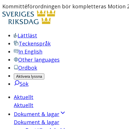
Kommittéförordningen bör kompletteras Motion 2
Lättläst
Teckenspråk
In English
Other languages
Ordbok
Aktivera lyssna
Sök
Aktuellt
Aktuellt
Dokument & lagar
Dokument & lagar