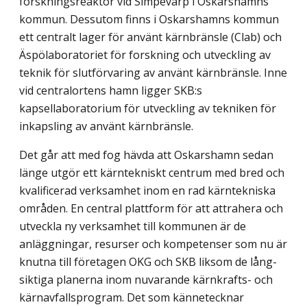
forskningsreaktor vid Simpevarp i Oskarshamns
kommun. Dessutom finns i Oskarshamns kommun
ett centralt lager för använt kärnbränsle (Clab) och
Äspölaboratoriet för forskning och utveckling av
teknik för slutförvaring av använt kärnbränsle. Inne
vid centralortens hamn ligger SKB:s
kapsellaboratorium för utveckling av tekniken för
inkapsling av använt kärnbränsle.
Det går att med fog hävda att Oskarshamn sedan
länge utgör ett kärntekniskt centrum med bred och
kvalificerad verksamhet inom en rad kärntekniska
områden. En central plattform för att attrahera och
utveckla ny verksamhet till kommunen är de
anläggningar, resurser och kompetenser som nu är
knutna till företagen OKG och SKB liksom de lång­
siktiga planerna inom nuvarande kärnkrafts- och
kärnavfallsprogram. Det som känne­tecknar