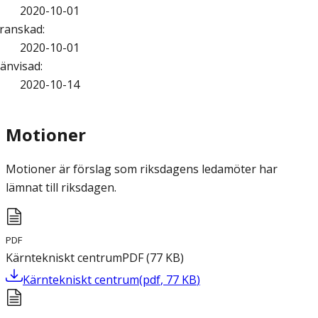
2020-10-01
ranskad
:
2020-10-01
änvisad
:
2020-10-14
Motioner
Motioner är förslag som riksdagens ledamöter har
lämnat till riksdagen.
PDF
Kärntekniskt centrum
PDF
(
77
KB
)
Kärntekniskt centrum
(
pdf
,
77
KB
)