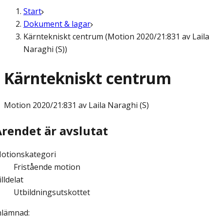
Start
Dokument & lagar
Kärntekniskt centrum (Motion 2020/21:831 av Laila
Naraghi (S))
Kärntekniskt centrum
Motion
2020/21:831 av Laila Naraghi (S)
Ärendet är avslutat
otionskategori
Fristående motion
illdelat
Utbildningsutskottet
nlämnad
: