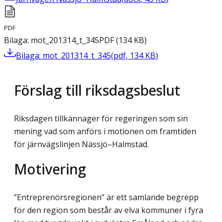
PDF
Bilaga: mot_201314_t_345
PDF
(
134
KB
)
Bilaga: mot_201314_t_345
(
pdf
,
134
KB
)
Förslag till riksdagsbeslut
Riksdagen tillkännager för regeringen som sin
mening vad som anförs i motionen om framtiden
för järnvägslinjen Nässjö–Halmstad.
Motivering
”Entreprenörsregionen” är ett samlande begrepp
för den region som består av elva kommuner i fyra