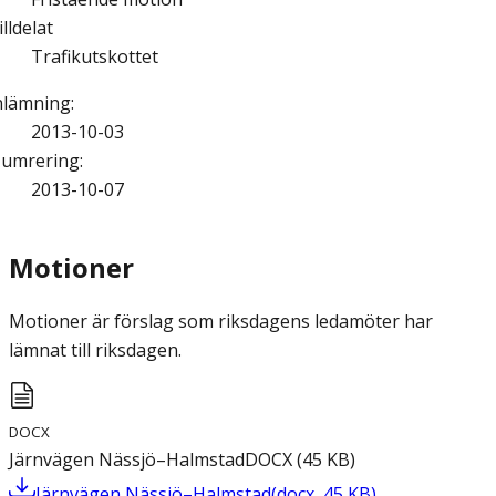
illdelat
Trafikutskottet
nlämning
:
2013-10-03
umrering
:
2013-10-07
Motioner
Motioner är förslag som riksdagens ledamöter har
lämnat till riksdagen.
DOCX
Järnvägen Nässjö–Halmstad
DOCX
(
45
KB
)
Järnvägen Nässjö–Halmstad
(
docx
,
45
KB
)