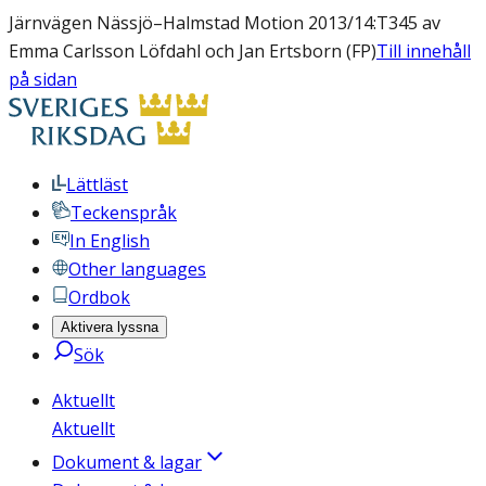
Järnvägen Nässjö–Halmstad Motion 2013/14:T345 av
Emma Carlsson Löfdahl och Jan Ertsborn (FP)
Till innehåll
på sidan
Lättläst
Teckenspråk
In English
Other languages
Ordbok
Aktivera lyssna
Sök
Aktuellt
Aktuellt
Dokument & lagar