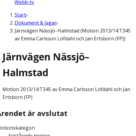
Webb-tv
Start
Dokument & lagar
Järnvägen Nässjö–Halmstad (Motion 2013/14:T345
av Emma Carlsson Löfdahl och Jan Ertsborn (FP))
Järnvägen Nässjö–
Halmstad
Motion
2013/14:T345 av Emma Carlsson Löfdahl och Jan
Ertsborn (FP)
Ärendet är avslutat
otionskategori
Fristående motion