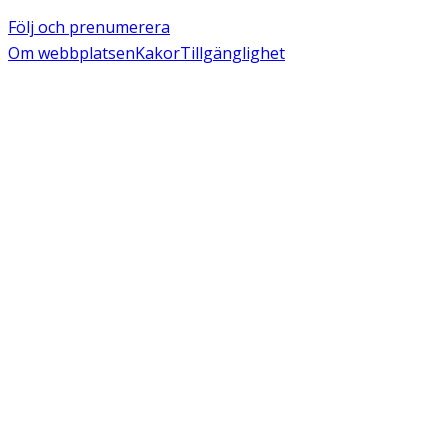
Följ och prenumerera
Om webbplatsen
Kakor
Tillgänglighet