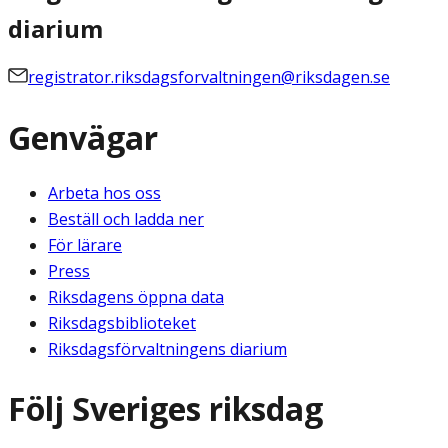
diarium
registrator.riksdagsforvaltningen@riksdagen.se
Genvägar
Arbeta hos oss
Beställ och ladda ner
För lärare
Press
Riksdagens öppna data
Riksdagsbiblioteket
Riksdagsförvaltningens diarium
Följ Sveriges riksdag