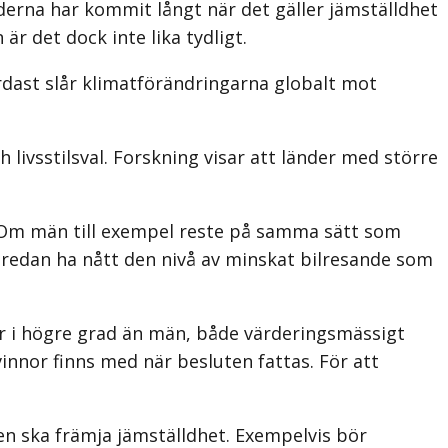
nderna har kommit långt när det gäller jämställdhet
är det dock inte lika tydligt.
rdast slår klimatförändringarna globalt mot
ivsstilsval. Forskning visar att länder med större
. Om män till exempel reste på samma sätt som
 redan ha nått den nivå av minskat bilresande som
gor i högre grad än män, både värderingsmässigt
vinnor finns med när besluten fattas. För att
den ska främja jämställdhet. Exempelvis bör