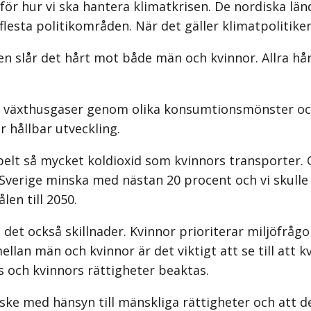
för hur vi ska hantera klimatkrisen. De nordiska lä
lesta politikområden. När det gäller klimatpolitiken 
en slår det hårt mot både män och kvinnor. Allra hå
v växthusgaser genom olika konsumtionsmönster och l
 hållbar utveckling.
bbelt så mycket koldioxid som kvinnors transporter
 Sverige minska med nästan 20 procent och vi skulle
en till 2050.
 det också skillnader. Kvinnor prioriterar miljöfrå
llan män och kvinnor är det viktigt att se till att k
 och kvinnors rättigheter beaktas.
a ske med hänsyn till mänskliga rättigheter och att 