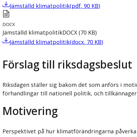
Jämställd klimatpolitik
(
pdf
,
90
KB
)
DOCX
Jämställd klimatpolitik
DOCX
(
70
KB
)
Jämställd klimatpolitik
(
docx
,
70
KB
)
Förslag till riksdagsbeslut
Riksdagen ställer sig bakom det som anförs i motio
förhandlingar till nationell politik, och tillkännage
Motivering
Perspektivet på hur klimatförändringarna påverkar