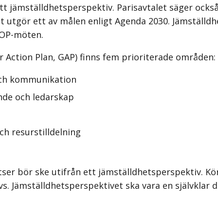
t jämställdhetsperspektiv. Parisavtalet säger ocks
t utgör ett av målen enligt Agenda 2030. Jämställdh
COP-möten.
r Action Plan, GAP) finns fem prioriterade områden:
och kommunikation
nde och ledarskap
h resurstilldelning
atser bör ske utifrån ett jämställdhets­perspektiv.
vs. Jämställdhetsperspektivet ska vara en självklar 