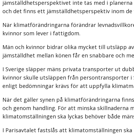
jämställdhetsperspektivet inte tas med i planerna 
och det finns ett jämställdhetsperspektiv inom de f
När klimatförändringarna förändrar levnadsvillkor
kvinnor som lever i fattig­dom.
Män och kvinnor bidrar olika mycket till utsläpp a
jämställdhet mellan könen får en snabbare och mer
I Sverige släpper mäns privata transporter ut du
kvinnor skulle utsläppen från persontransporter i
enligt bedömningar krävs för att uppfylla klimatmål
När det gäller synen på klimatförändringarna finns
och genom hand­ling. För att minska skillnaderna me
klimatomställningen ska lyckas behöver både mäns
I Parisavtalet fastslås att klimatomställningen sk