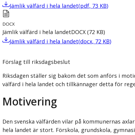
Jämlik välfärd i hela landet
(
pdf
,
73
KB
)
DOCX
Jämlik välfärd i hela landet
DOCX
(
72
KB
)
Jämlik välfärd i hela landet
(
docx
,
72
KB
)
Förslag till riksdagsbeslut
Riksdagen ställer sig bakom det som anförs i moti
välfärd i hela landet och tillkännager detta för reg
Motivering
Den svenska välfärden vilar på kommunernas axlar
hela landet är stort. Förskola, grundskola, gymnas