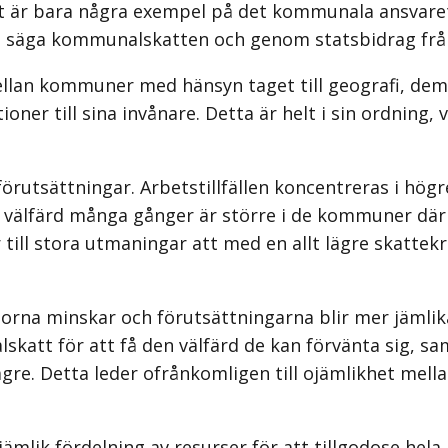
et är bara några exempel på det kommunala ansvaret
l säga kommunalskatten och genom statsbidrag frå
ellan kommuner med hänsyn taget till geografi, dem
er till sina invånare. Detta är helt i sin ordning, vä
rutsättningar. Arbetstillfällen koncentreras i högre
lfärd många gånger är större i de kommuner där skat
till stora utmaningar att med en allt lägre skattekr
torna minskar och förutsättning­arna blir mer jämlika 
katt för att få den välfärd de kan förvänta sig, s
gre. Detta leder ofrånkomligen till ojämlikhet mel
jämlik fördelning av resurser för att tillgodose hel