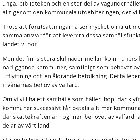
unga, biblioteken och en stor del av vägunderhåll
allt genom den kommunala utdebiteringen, det vil
Trots att förutsättningarna ser mycket olika ut m
samma ansvar för att leverera dessa samhällsfunktion
landet vi bor.
Men det finns stora skillnader mellan kommuners fö
närliggande kommuner, samtidigt som behovet av vä
utflyttning och en åldrande befolkning. Detta leder 
invånarnas behov av välfärd.
Om vi vill ha ett samhälle som håller ihop, där klyf
kommuner successivt får betala allt mer kommunals
där skattekraften är hög men behovet av välfärd lä
delar av vårt land.
Staten behöver ta ett större ansvar än idag för en 