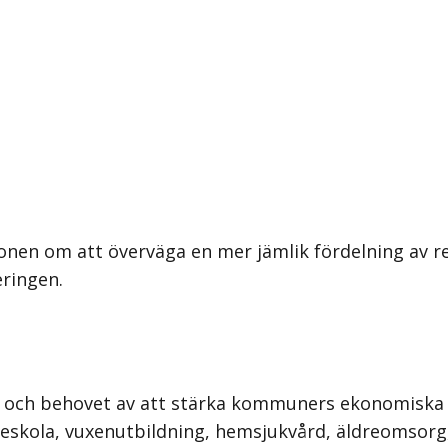
onen om att överväga en mer jämlik fördelning av re
eringen.
 och behovet av att stärka kommuners ekonomiska fö
ieskola, vuxenutbildning, hemsjukvård, äldre­omsorg,