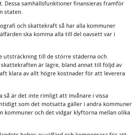
. Dessa samhälls­funktioner finansieras framför
n staten.
ografi och skattekraft så har alla kommuner
l­färden ska komma alla till del oavsett var i
 utsträckning till de större städerna och
te­kraften är lägre, bland annat till följd av
aft klara av allt högre kostnader för att leverera
så är det inte rimligt att invånare i vissa
amtidigt som det motsatta gäller i andra kommuner
lan kommuner och det vidgar klyftorna mellan olika
a landets behov av välfärd och kompensera för att