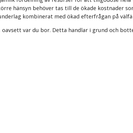
 större hänsyn behöver tas till de ökade kostnader s
e­underlag kombinerat med ökad efterfrågan på välfä
färd, oavsett var du bor. Detta handlar i grund och b