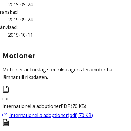
2019-09-24
ranskad
:
2019-09-24
änvisad
:
2019-10-11
Motioner
Motioner är förslag som riksdagens ledamöter har
lämnat till riksdagen.
PDF
Internationella adoptioner
PDF
(
70
KB
)
Internationella adoptioner
(
pdf
,
70
KB
)