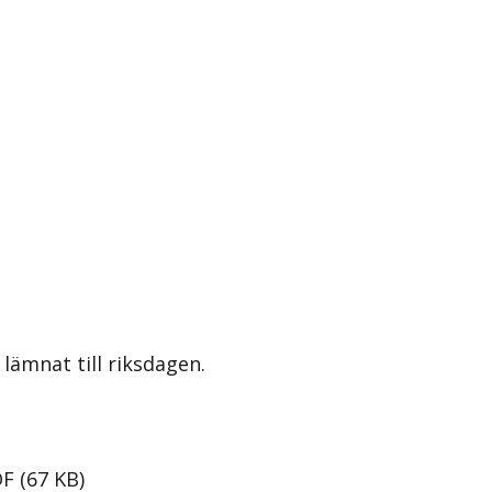
lämnat till riksdagen.
DF
(
67
KB
)