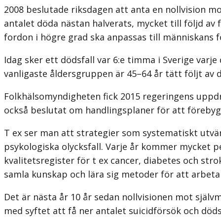
2008 beslutade riksdagen att anta en nollvision mo
antalet döda nästan halverats, mycket till följd av
fordon i högre grad ska anpassas till människans f
Idag sker ett dödsfall var 6:e timma i Sverige varj
vanligaste åldersgruppen är 45–64 år tätt följt av 
Folkhälsomyndigheten fick 2015 regeringens uppdr
också beslutat om handlingsplaner för att föreby
T ex ser man att strategier som systematiskt utvärd
psykologiska olycksfall. Varje år kommer mycket p
kvalitetsregister för t ex cancer, diabetes och stro
samla kunskap och lära sig metoder för att arbeta
Det är nästa år 10 år sedan nollvisionen mot självm
med syftet att få ner antalet suicidförsök och dödsf