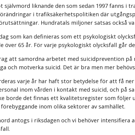
t självmord liknande den som sedan 1997 fanns i traf
 förändringar i trafiksäkerhetspolitiken där utgångs
örutsättningar. Hundratals miljoner satsas också var
e dag som kan definieras som ett psykologiskt olycks
de över 65 år. För varje psykologiskt olycksfall går 
ag att samordna arbetet med suicidprevention på n
gga och motverka suicid. Det är bra men mer behövs
eras varje år har haft stor betydelse för att få ner 
ersonal inom vården i kontakt med suicid, och på s
ke borde det finnas ett kvalitetsregister som följer u
 förebyggande inom olika sektorer av samhället.
ord antogs i riksdagen och vi behöver intensifiera a
all.