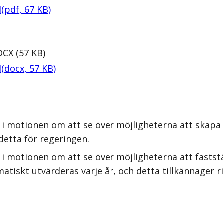
d
(
pdf
,
67
KB
)
OCX
(
57
KB
)
d
(
docx
,
57
KB
)
i motionen om att se över möjligheterna att skapa e
detta för regeringen.
i motionen om att se över möjligheterna att faststä
atiskt utvärderas varje år, och detta tillkännager r