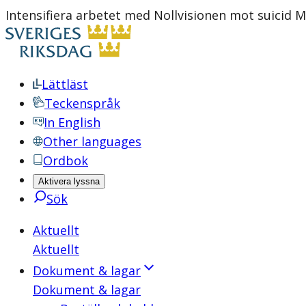
Intensifiera arbetet med Nollvisionen mot suicid M
Lättläst
Teckenspråk
In English
Other languages
Ordbok
Aktivera lyssna
Sök
Aktuellt
Aktuellt
Dokument & lagar
Dokument & lagar