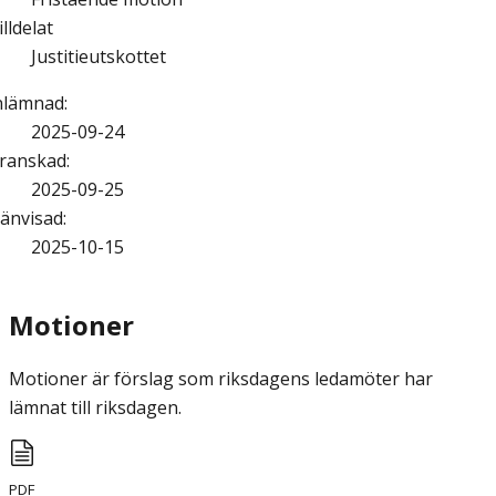
illdelat
Justitieutskottet
nlämnad
:
2025-09-24
ranskad
:
2025-09-25
änvisad
:
2025-10-15
Motioner
Motioner är förslag som riksdagens ledamöter har
lämnat till riksdagen.
PDF