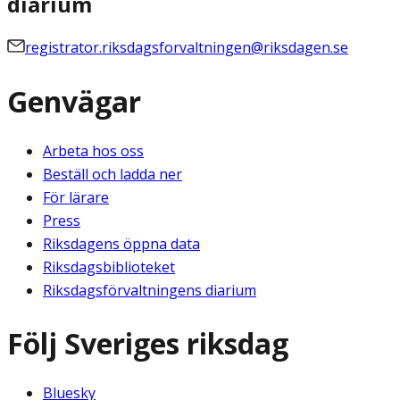
diarium
registrator.riksdagsforvaltningen@riksdagen.se
Genvägar
Arbeta hos oss
Beställ och ladda ner
För lärare
Press
Riksdagens öppna data
Riksdagsbiblioteket
Riksdagsförvaltningens diarium
Följ Sveriges riksdag
Bluesky