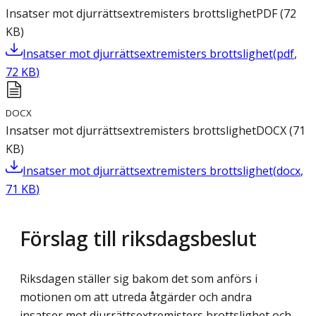
Insatser mot djurrättsextremisters brottslighet
PDF
(
72
KB
)
Insatser mot djurrättsextremisters brottslighet
(
pdf
,
72
KB
)
DOCX
Insatser mot djurrättsextremisters brottslighet
DOCX
(
71
KB
)
Insatser mot djurrättsextremisters brottslighet
(
docx
,
71
KB
)
Förslag till riksdagsbeslut
Riksdagen ställer sig bakom det som anförs i
motionen om att utreda åtgärder och andra
insatser mot djurrättsextremisters brottslighet och