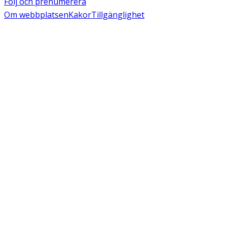
Följ och prenumerera
Om webbplatsen
Kakor
Tillgänglighet