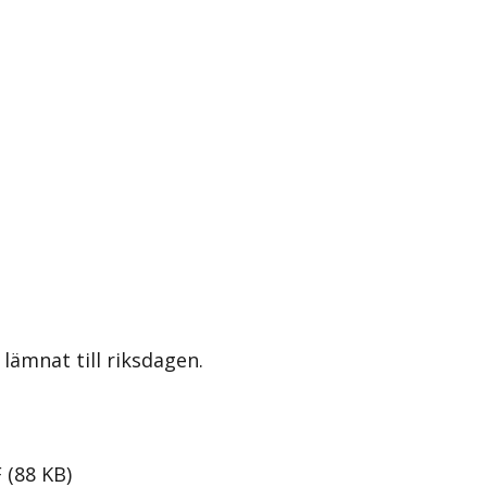
lämnat till riksdagen.
F
(
88
KB
)