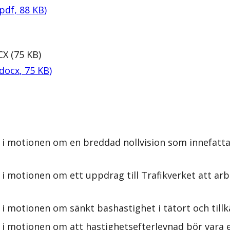
pdf
,
88
KB
)
CX
(
75
KB
)
docx
,
75
KB
)
 i motionen om en breddad nollvision som innefatta
i motionen om ett uppdrag till Trafikverket att arbe
i motionen om sänkt bashastighet i tätort och tillk
i motionen om att hastighetsefterlevnad bör vara et