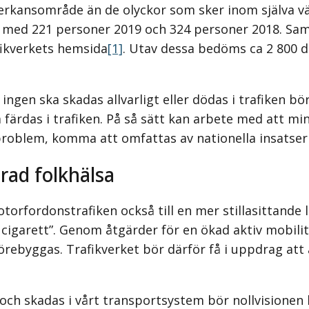
 påverkansområde än de olyckor som sker inom själv
 med 221 personer 2019 och 324 personer 2018. Samti
afikverkets hemsida
[1]
. Utav dessa bedöms ca 2 800 dö
ingen ska skadas allvarligt eller dödas i trafiken bö
 färdas i trafiken. På så sätt kan arbete med att mi
soproblem, komma att omfattas av nationella insatser
trad folkhälsa
torfordonstrafiken också till en mer stillasittande l
cigarett”. Genom åtgärder för en ökad aktiv mobili
örebyggas. Trafikverket bör därför få i uppdrag att 
ch skadas i vårt transportsystem bör nollvisionen 