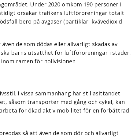
a vägområdet. Under 2020 omkom 190 personer i
digt orsakar trafikens luftförore­ningar totalt
dsfall bero på avgaser (partiklar, kvävedioxid
r även de som dödas eller allvarligt skadas av
nska barns utsatthet för luftföroreningar i städer,
 inom ramen för nollvisionen.
ivsstil. I vissa sammanhang har stillasittandet
tet, såsom transporter med gång och cykel, kan
arbeta för ökad aktiv mobilitet för en förbättrad
breddas så att även de som dör och allvarligt