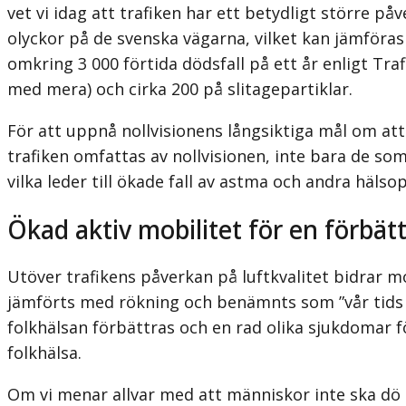
vet vi idag att trafiken har ett betydligt större
olyckor på de svenska vägarna, vilket kan jämföras
omkring 3 000 förtida dödsfall på ett år enligt Tr
med mera) och cirka 200 på slitagepartiklar.
För att uppnå nollvisionens långsiktiga mål om att 
trafiken omfattas av nollvisionen, inte bara de som
vilka leder till ökade fall av astma och andra häl
Ökad aktiv mobilitet för en förbät
Utöver trafikens påverkan på luftkvalitet bidrar mo
jämförts med rökning och benämnts som ”vår tids 
folkhälsan förbättras och en rad olika sjukdomar f
folkhälsa.
Om vi menar allvar med att människor inte ska dö o