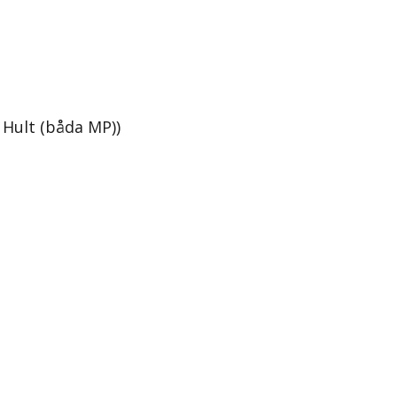
Hult (båda MP))