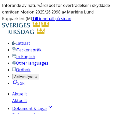
Införande av naturvårdsbot för överträdelser i skyddade
områden Motion 2025/26:2998 av Marléne Lund
Kopparklint (M)
Till innehåll på sidan
Lättläst
Teckenspråk
In English
Other languages
Ordbok
Aktivera lyssna
Sök
Aktuellt
Aktuellt
Dokument & lagar