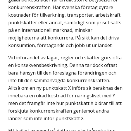
konkurrenskraften. Har svenska företag dyrare
kostnader för tillverkning, transporter, arbetskraft,
punktskatter eller annat, samtidigt som priset sätts
på en internationell marknad, minskar
möjligheterna att konkurrera. På sikt kan det driva
konsumtion, företagande och jobb ut ur landet.
Vid införandet av lagar, regler och skatter görs ofta
en konsekvensbeskrivning. Denna tar dock oftast
bara hänsyn till den föreslagna förändringen och
inte till den samman­vägda konkurrenskraften.
Alltså om en ny punktskatt X införs så beräknas den
innebära en ökad kostnad för näringslivet med Y
men det framgår inte hur punktskatt X bidrar till att
förskjuta konkurrenskraften gentemot andra
länder som inte inför punktskatt X.
Ett tydligt exempel på detta var plastpåseskatten