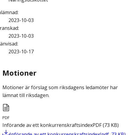
nlämnad
:
2023-10-03
ranskad
:
2023-10-03
änvisad
:
2023-10-17
Motioner
Motioner är förslag som riksdagens ledamöter har
lämnat till riksdagen.
PDF
Införande av ett konkurrenskraftsindex
PDF
(
73
KB
)
Införande av ett konkurrenskraftsindex
(
pdf
,
73
KB
)