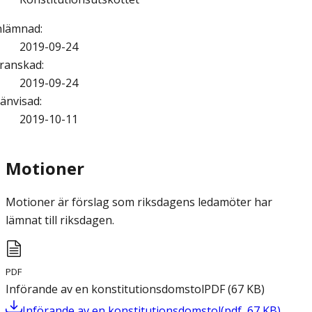
nlämnad
:
2019-09-24
ranskad
:
2019-09-24
änvisad
:
2019-10-11
Motioner
Motioner är förslag som riksdagens ledamöter har
lämnat till riksdagen.
PDF
Införande av en konstitutionsdomstol
PDF
(
67
KB
)
Införande av en konstitutionsdomstol
(
pdf
,
67
KB
)