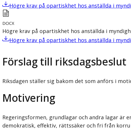
Högre krav på opartiskhet hos anställda i mynd
DOCX
Högre krav på opartiskhet hos anställda i myndigh
Högre krav på opartiskhet hos anställda i mynd
Förslag till riksdagsbeslut
Riksdagen ställer sig bakom det som anförs i moti
Motivering
Regeringsformen, grundlagar och andra lagar är en
demokratisk, effektiv, rättssäker och fri från korr