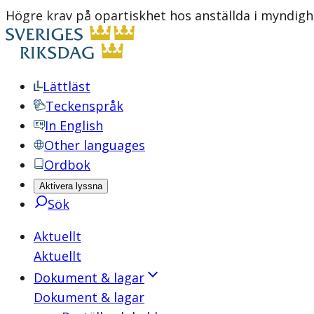
Högre krav på opartiskhet hos anställda i myndig
Lättläst
Teckenspråk
In English
Other languages
Ordbok
Aktivera lyssna
Sök
Aktuellt
Aktuellt
Dokument & lagar
Dokument & lagar