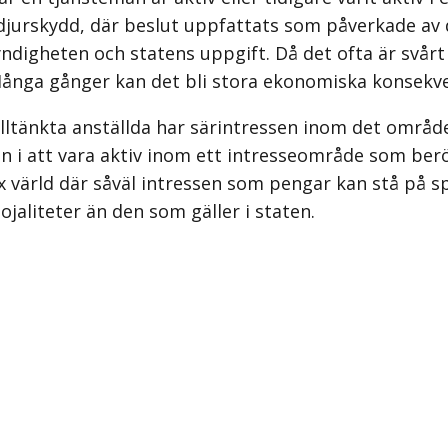
djurskydd, där beslut uppfattats som påverkade av 
yndigheten och statens uppgift. Då det ofta är svårt 
Många gånger kan det bli stora ekonomiska konsekve
lltänkta anställda har särintressen inom det område
en i att vara aktiv inom ett intresseområde som ber
x värld där såväl intressen som pengar kan stå på sp
jaliteter än den som gäller i staten.