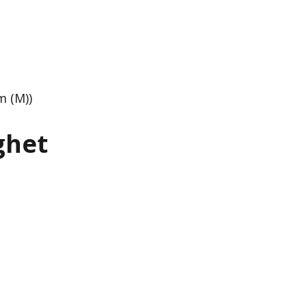
m (M))
ghet