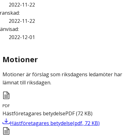
2022-11-22
ranskad
:
2022-11-22
änvisad
:
2022-12-01
Motioner
Motioner är förslag som riksdagens ledamöter har
lämnat till riksdagen.
PDF
Hästföretagares betydelse
PDF
(
72
KB
)
Hästföretagares betydelse
(
pdf
,
72
KB
)