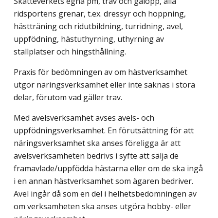
Skatteverkets egna pm, trav och galopp, alla
ridsportens grenar, t.ex. dressyr och hoppning,
hästträning och ridutbildning, turridning, avel,
uppfödning, hästuthyrning, uthyrning av
stallplatser och hingsthållning.
Praxis för bedömningen av om hästverksamhet
utgör näringsverksamhet eller inte saknas i stora
delar, förutom vad gäller trav.
Med avelsverksamhet avses avels- och
uppfödningsverksamhet. En förutsättning för att
näringsverksamhet ska anses föreligga är att
avelsverksamheten bedrivs i syfte att sälja de
framavlade/uppfödda hästarna eller om de ska ingå
i en annan hästverksamhet som ägaren bedriver.
Avel ingår då som en del i helhetsbedömningen av
om verk­samheten ska anses utgöra hobby- eller