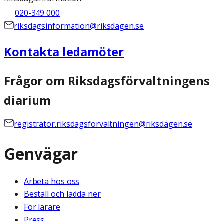
020-349 000
riksdagsinformation@riksdagen.se
Kontakta ledamöter
Frågor om Riksdagsförvaltningens
diarium
registrator.riksdagsforvaltningen@riksdagen.se
Genvägar
Arbeta hos oss
Beställ och ladda ner
För lärare
Press