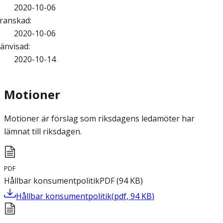
2020-10-06
ranskad
:
2020-10-06
änvisad
:
2020-10-14
Motioner
Motioner är förslag som riksdagens ledamöter har
lämnat till riksdagen.
PDF
Hållbar konsumentpolitik
PDF
(
94
KB
)
Hållbar konsumentpolitik
(
pdf
,
94
KB
)