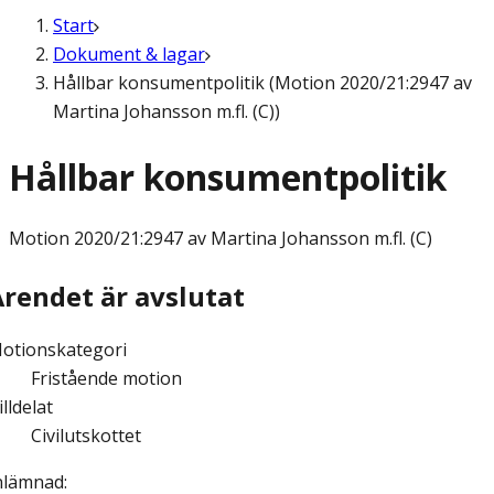
Start
Dokument & lagar
Hållbar konsumentpolitik (Motion 2020/21:2947 av
Martina Johansson m.fl. (C))
Hållbar konsumentpolitik
Motion
2020/21:2947 av Martina Johansson m.fl. (C)
Ärendet är avslutat
otionskategori
Fristående motion
illdelat
Civilutskottet
nlämnad
: