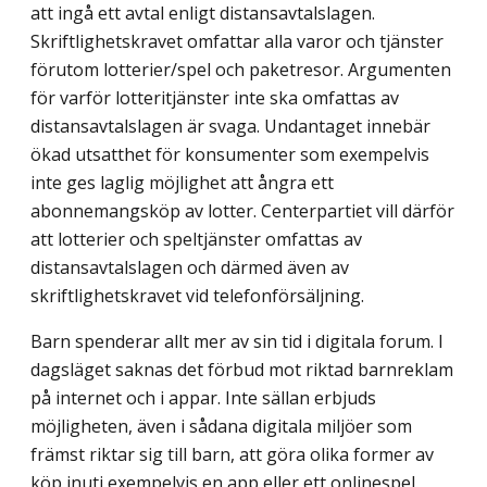
att ingå ett avtal enligt distansavtalslagen.
Skriftlighetskravet omfattar alla varor och tjänster
förutom lotterier/spel och paketresor. Argumenten
för varför lotteritjänster inte ska omfattas av
distansavtalslagen är svaga. Undantaget innebär
ökad utsatthet för konsumenter som exempelvis
inte ges laglig möjlighet att ångra ett
abonnemangsköp av lotter. Center­partiet vill därför
att lotterier och speltjänster omfattas av
distansavtalslagen och därmed även av
skriftlighetskravet vid telefonförsäljning.
Barn spenderar allt mer av sin tid i digitala forum. I
dagsläget saknas det förbud mot riktad barnreklam
på internet och i appar. Inte sällan erbjuds
möjligheten, även i sådana digitala miljöer som
främst riktar sig till barn, att göra olika former av
köp inuti exempelvis en app eller ett onlinespel.